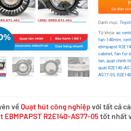
Xuất xứ
: Cộn
Gọi điện xác
Voltage:
230
Danh mục:
Toyot
Từ khóa:
ac cent
fan-140mm
,
cen
ebmpapst R2E14
cabinet
,
fan for i
tan
,
quạt chính h
quat R2E140-AS
AS77-05
,
R2E140
yên về
Quạt hút công nghiệp
với tất cả cá
ạt EBMPAPST R2E140-AS77-05
tốt nhất v