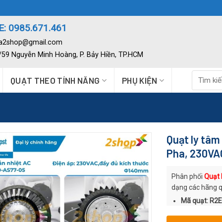
: 0985.671.461
ia2shop@gmail.com
2/59 Nguyễn Minh Hoàng, P. Bảy Hiền, TP.HCM
Tìm
QUẠT THEO TÍNH NĂNG
PHỤ KIỆN
kiếm:
Quạt ly tâ
Pha, 230VA
Phân phối
Quạt
dạng các hãng 
Mã quạt: R2
Thương hiệu