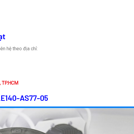
ạt
ên hệ theo địa chỉ:
n, TP.HCM
E140-AS77-05