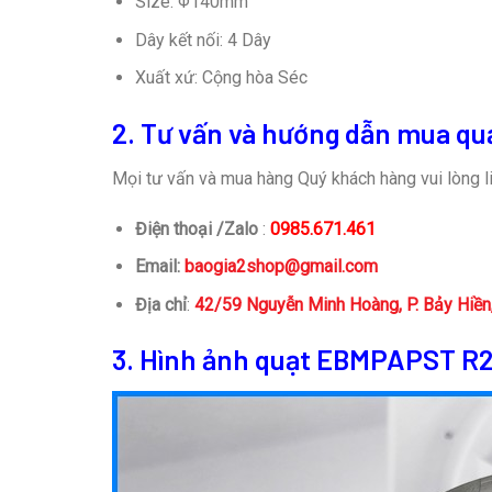
Size: Φ140mm
Dây kết nối: 4 Dây
Xuất xứ: Cộng hòa Séc
2. Tư vấn và hướng dẫn mua qu
Mọi tư vấn và mua hàng Quý khách hàng vui lòng li
Điện thoại /Zalo
:
0985.671.461
Email:
baogia2shop@gmail.com
Địa chỉ
:
42/59 Nguyễn Minh Hoàng, P. Bảy Hiề
3. Hình ảnh quạt EBMPAPST
R2