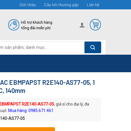
Giới thiệu
Câu hỏi thường gặp
Liên hệ
Hỗ trợ khách hàng
tổng đài miễn phí
m AC EBMPAPST R2E140-AS77-05, 1
C, 140mm
 EBMPAPST R2E140-AS77-05
, giá sỉ cho đại lý, đa
quạt.
Mua hàng: 0985.671.461
E140-AS77-05
: Quạt DC EBMPAPST