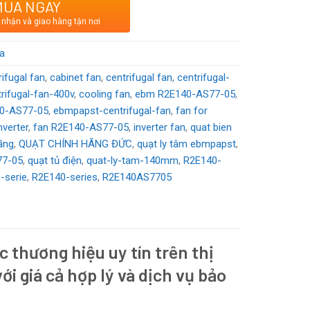
MUA NGAY
g hòa Séc
 nhận và giao hàng tận nơi
VDC
a
rifugal fan
,
cabinet fan
,
centrifugal fan
,
centrifugal-
trifugal-fan-400v
,
cooling fan
,
ebm R2E140-AS77-05
,
0-AS77-05
,
ebmpapst-centrifugal-fan
,
fan for
nverter
,
fan R2E140-AS77-05
,
inverter fan
,
quat bien
ãng
,
QUẠT CHÍNH HÃNG ĐỨC
,
quạt ly tâm ebmpapst
,
77-05
,
quạt tủ điện
,
quat-ly-tam-140mm
,
R2E140-
-serie
,
R2E140-series
,
R2E140AS7705
c thương hiệu uy tín trên thị
ới giá cả hợp lý và dịch vụ bảo