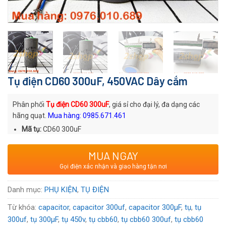
Tụ điện CD60 300uF, 450VAC Dây cắm
Phân phối
Tụ điện CD60 300uF
, giá sỉ cho đại lý, đa dạng các
hãng quạt.
Mua hàng: 0985.671.461
Mã tụ:
CD60 300uF
Thương hiệu
:
MUA NGAY
Xuất xứ
: Thương hiệu Trung Quốc
Gọi điện xác nhận và giao hàng tận nơi
Voltage:
450VAC
Danh mục:
PHỤ KIỆN
,
TỤ ĐIỆN
Từ khóa:
capacitor
,
capacitor 300uf
,
capacitor 300µF
,
tụ
,
tụ
300uf
,
tụ 300µF
,
tụ 450v
,
tụ cbb60
,
tụ cbb60 300uf
,
tụ cbb60