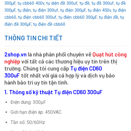
300µF
,
tụ cbb60 450v
,
tụ diện đề 300uf
,
tụ đề
,
tụ đề 300uf
,
tụ đề
300µF
,
tụ điện
,
tụ điện 300uf
,
tụ điện 300µF
,
tụ điện 450v
,
tụ điện
cbb60
,
tụ điện cbb60 300uf
,
tụ điện cbb60 300µF
,
tụ điện đề
,
tụ
điện đề 300µF
,
tụ điện đề cbb60
THÔNG TIN CHI TIẾT
2shop.vn
là nhà phân phối chuyên về
Quạt hút công
nghiệp
với tất cả các thương hiệu uy tín trên thị
trường. Chúng tôi cung cấp
Tụ điện CD60
300uF
tốt nhất với giá cả hợp lý và dịch vụ bảo
hành bảo trì uy tín tận tình.
1. Thông số kỹ thuật Tụ điện CD60 300uF
Điện dung: 300µF
Giới hạn điện áp: 450VAC
Tần số: 50/60Hz