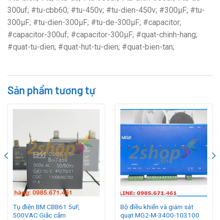
300uf; #tu-cbb60; #tu-450v; #tu-dien-450v; #300µF; #tu-
300µF; #tu-dien-300µF; #tu-de-300µF; #capacitor;
#capacitor-300uf; #capacitor-300µF; #quat-chinh-hang;
#quat-tu-dien; #quat-hut-tu-dien; #quat-bien-tan;
Sản phẩm tương tự
Tụ điện BM CBB61 5uF,
Bộ điều khiển và giám sát
500VAC Giắc cắm
quạt MG2-M-3400-103100