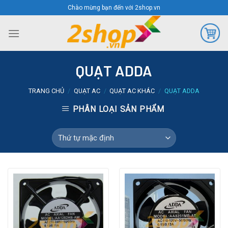
Skip
Chào mừng bạn đến với 2shop.vn
to
content
QUẠT ADDA
TRANG CHỦ
/
QUẠT AC
/
QUẠT AC KHÁC
/
QUẠT ADDA
PHÂN LOẠI SẢN PHẨM