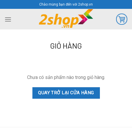
Skip
Chào mừng bạn đến với 2shop.vn
to
content
GIỎ HÀNG
Chưa có sản phẩm nào trong giỏ hàng.
QUAY TRỞ LẠI CỬA HÀNG