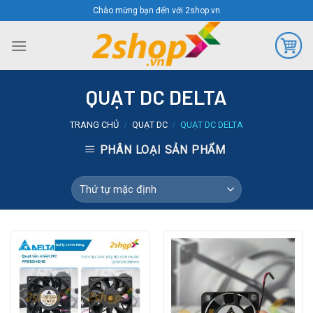
Skip
Chào mừng bạn đến với 2shop.vn
to
content
QUẠT DC DELTA
TRANG CHỦ
/
QUẠT DC
/
QUẠT DC DELTA
PHÂN LOẠI SẢN PHẨM