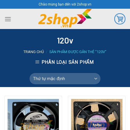
Skip
Chào mừng bạn đến với 2shop.vn
to
content
120v
TRANG CHỦ
/
SẢN PHẨM ĐƯỢC GẮN THẺ “120V”
PHÂN LOẠI SẢN PHẨM