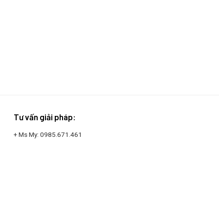
Tư vấn giải pháp:
+ Ms My:
0985.671.461