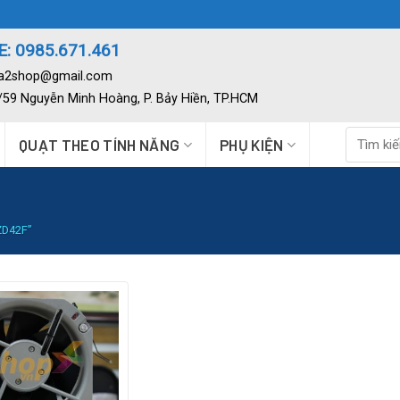
: 0985.671.461
ia2shop@gmail.com
2/59 Nguyễn Minh Hoàng, P. Bảy Hiền, TP.HCM
Tìm
QUẠT THEO TÍNH NĂNG
PHỤ KIỆN
kiếm:
D42F”