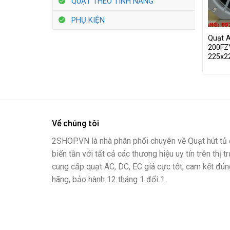
QUẠT THEO TÍNH NĂNG
PHỤ KIỆN
Quạt 
200FZ
225x
Về chúng tôi
2SHOP.VN là nhà phân phối chuyên về Quạt hút tủ đ
biến tần với tất cả các thương hiệu uy tín trên thị t
cung cấp quạt AC, DC, EC giá cực tốt, cam kết đún
hãng, bảo hành 12 tháng 1 đổi 1.