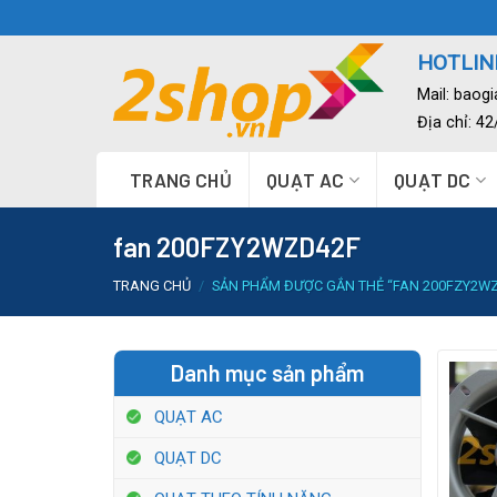
Skip
to
HOTLINE
content
Mail:
baog
Địa chỉ: 4
TRANG CHỦ
QUẠT AC
QUẠT DC
fan 200FZY2WZD42F
TRANG CHỦ
/
SẢN PHẨM ĐƯỢC GẮN THẺ “FAN 200FZY2WZ
Danh mục sản phẩm
QUẠT AC
QUẠT DC