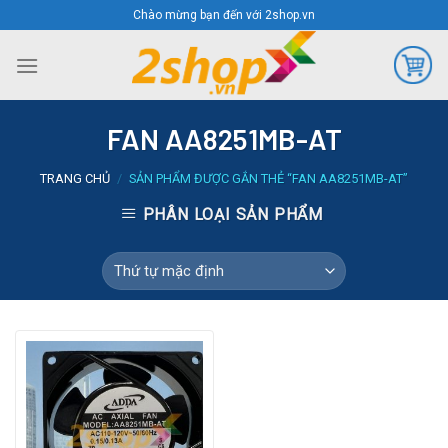
Skip
Chào mừng bạn đến với 2shop.vn
to
content
FAN AA8251MB-AT
TRANG CHỦ
/
SẢN PHẨM ĐƯỢC GẮN THẺ “FAN AA8251MB-AT”
PHÂN LOẠI SẢN PHẨM