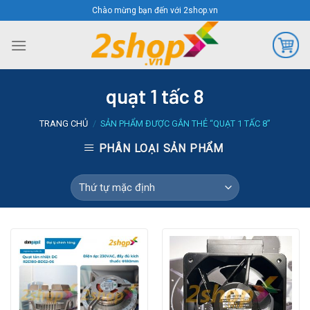
Skip
Chào mừng bạn đến với 2shop.vn
to
content
quạt 1 tấc 8
TRANG CHỦ
/
SẢN PHẨM ĐƯỢC GẮN THẺ “QUẠT 1 TẤC 8”
PHÂN LOẠI SẢN PHẨM