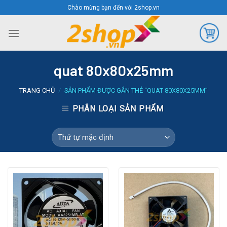
Skip
Chào mừng bạn đến với 2shop.vn
to
content
quat 80x80x25mm
TRANG CHỦ
/
SẢN PHẨM ĐƯỢC GẮN THẺ “QUAT 80X80X25MM”
PHÂN LOẠI SẢN PHẨM