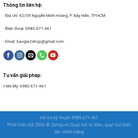
Thông tin liên hệ:
- Địa chỉ: 42/59 Nguyễn Minh Hoàng, P. Bảy Hiền, TP.HCM
- Điện thoại:
0985.671.461
- Email:
baogia2shop@gmail.com
Tư vấn giải pháp:
+ Ms My:
0985.671.461
Hỗ trợ kỹ thuật: 0985.671.461
Phát triển bởi 2026 © 2shop.vn
Quạt hút tủ điện, quạt hút biến
tần chính hãng