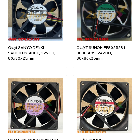
Quạt SANYO DENKI
QUẠT SUNON EE80252B1-
9AH0812S4D81, 12VDC,
0000-A99, 24VDC,
80x80x25mm
80x80x25mm
Quạt SUNON KD1208PTS1,
QUẠT SUNON