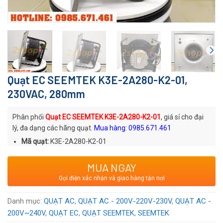
Quạt EC SEEMTEK K3E-2A280-K2-01,
230VAC, 280mm
Phân phối
Quạt EC SEEMTEK K3E-2A280-K2-01
, giá sỉ cho đại
lý, đa dạng các hãng quạt.
Mua hàng: 0985.671.461
Mã quạt:
K3E-2A280-K2-01
Thương hiệu
: Quạt EC SEEMTEK
MUA NGAY
Xuất xứ
: Trung Quốc
Gọi điện xác nhận và giao hàng tận nơi
Voltage:
230
VAC
Danh mục:
QUẠT AC
,
QUẠT AC - 200V-220V-230V
,
QUẠT AC -
200V~240V
,
QUẠT EC
,
QUẠT SEEMTEK
,
SEEMTEK