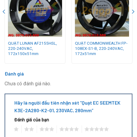
QUẠT LUNAN AF2155HSL,
QUẠT COMMONWEALTH FP-
220-240VAC,
108EX-S1-B, 220-240VAC,
172x150x51mm
172x51mm
Đánh giá
Chưa có đánh giá nào.
Hãy là người đầu tiên nhận xét “Quạt EC SEEMTEK
K3E-2A280-K2-01, 230VAC, 280mm”
Đánh giá của bạn
1
2
3
4
5