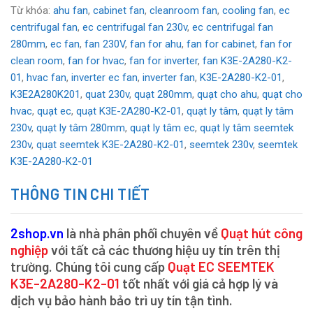
Từ khóa:
ahu fan
,
cabinet fan
,
cleanroom fan
,
cooling fan
,
ec
centrifugal fan
,
ec centrifugal fan 230v
,
ec centrifugal fan
280mm
,
ec fan
,
fan 230V
,
fan for ahu
,
fan for cabinet
,
fan for
clean room
,
fan for hvac
,
fan for inverter
,
fan K3E-2A280-K2-
01
,
hvac fan
,
inverter ec fan
,
inverter fan
,
K3E-2A280-K2-01
,
K3E2A280K201
,
quat 230v
,
quạt 280mm
,
quạt cho ahu
,
quạt cho
hvac
,
quạt ec
,
quạt K3E-2A280-K2-01
,
quạt ly tâm
,
quạt ly tâm
230v
,
quạt ly tâm 280mm
,
quạt ly tâm ec
,
quạt ly tâm seemtek
230v
,
quạt seemtek K3E-2A280-K2-01
,
seemtek 230v
,
seemtek
K3E-2A280-K2-01
THÔNG TIN CHI TIẾT
2shop.vn
là nhà phân phối chuyên về
Quạt hút công
nghiệp
với tất cả các thương hiệu uy tín trên thị
trường. Chúng tôi cung cấp
Quạt EC SEEMTEK
K3E-2A280-K2-01
tốt nhất với giá cả hợp lý và
dịch vụ bảo hành bảo trì uy tín tận tình.