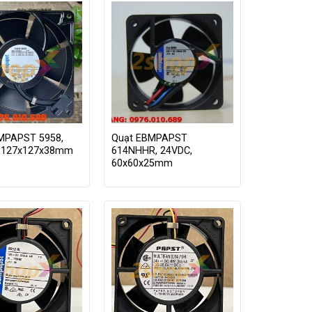
MPAPST 5958,
Quạt EBMPAPST
 127x127x38mm
614NHHR, 24VDC,
60x60x25mm