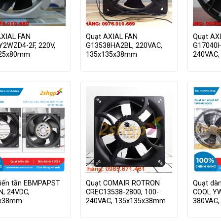
AXIAL FAN
Quạt AXIAL FAN
Quạt AX
Y2WZD4-2F, 220V,
G13538HA2BL, 220VAC,
G17040H
225x80mm
135x135x38mm
240VAC,
biến tần EBMPAPST
Quạt COMAIR ROTRON
Quạt dà
N, 24VDC,
CREC13538-2800, 100-
COOL YW
2x38mm
240VAC, 135x135x38mm
380VAC