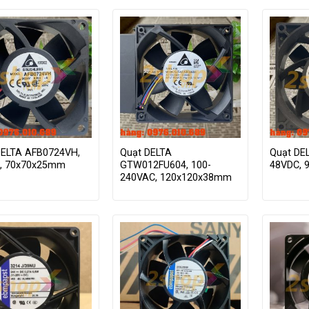
DELTA AFB0724VH,
Quạt DELTA
Quạt DE
, 70x70x25mm
GTW012FU604, 100-
48VDC, 
240VAC, 120x120x38mm