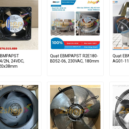
EBMPAPST
Quạt EBMPAPST R2E180-
Quạt EB
4/2N, 24VDC,
BD52-06, 230VAC, 180mm
AG01-11
120x38mm