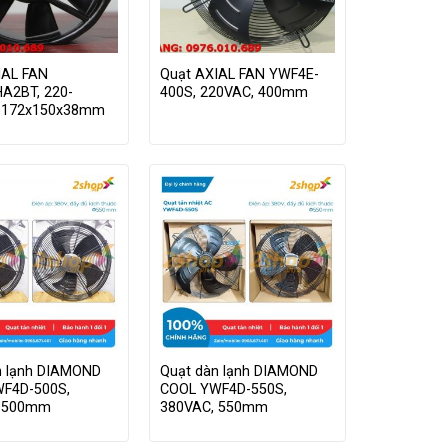
IAL FAN
Quạt AXIAL FAN YWF4E-
A2BT, 220-
400S, 220VAC, 400mm
 172x150x38mm
n lạnh DIAMOND
Quạt dàn lạnh DIAMOND
F4D-500S,
COOL YWF4D-550S,
, 500mm
380VAC, 550mm