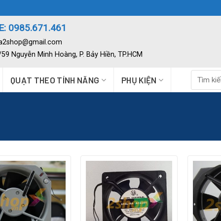
: 0985.671.461
ia2shop@gmail.com
2/59 Nguyễn Minh Hoàng, P. Bảy Hiền, TP.HCM
Tìm
QUẠT THEO TÍNH NĂNG
PHỤ KIỆN
kiếm: