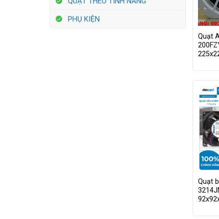
QUẠT THEO TÍNH NĂNG
PHỤ KIỆN
Quạt 
200FZ
225x
Quạt 
3214J
92x9