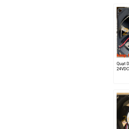
Quạt 
24VDC