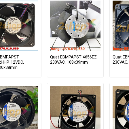
EBMPAPST
Quạt EBMPAPST 4656EZ,
Quạt EB
2HHP, 12VDC,
230VAC, 108x39mm
230VAC,
120x38mm