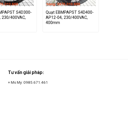
MPAPST S4D300-
Quạt EBMPAPST S4D400-
, 230/400VAC,
AP12-04, 230/400VAC,
400mm
Tư vấn giải pháp:
+ Ms My:
0985.671.461