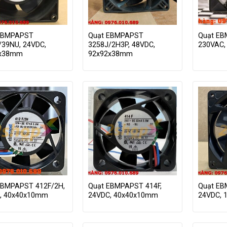
EBMPAPST
Quạt EBMPAPST
Quạt EB
/39NU, 24VDC,
3258J/2H3P, 48VDC,
230VAC,
2x38mm
92x92x38mm
EBMPAPST 412F/2H,
Quạt EBMPAPST 414F,
Quạt EB
, 40x40x10mm
24VDC, 40x40x10mm
24VDC, 