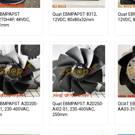
EBMPAPST
Quạt EBMPAPST 8312,
Quạt EB
2TDH4P, 48VDC,
12VDC, 80x80x32mm
12VDC, 
51mm
EBMPAPST A2D200-
Quạt EBMPAPST A2D250-
QUẠT E
1, 230-400VAC,
AI02-01, 230-400VAC,
AA03-31
m
250mm