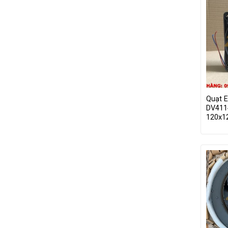
Quạt 
DV411
120x