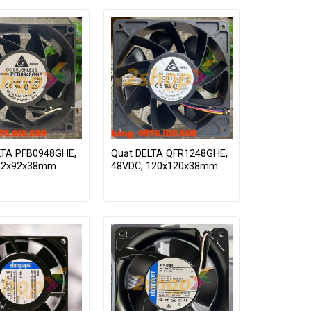
LTA PFB0948GHE,
Quạt DELTA QFR1248GHE,
92x92x38mm
48VDC, 120x120x38mm