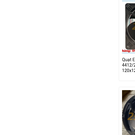
Quạt 
4412/
120x