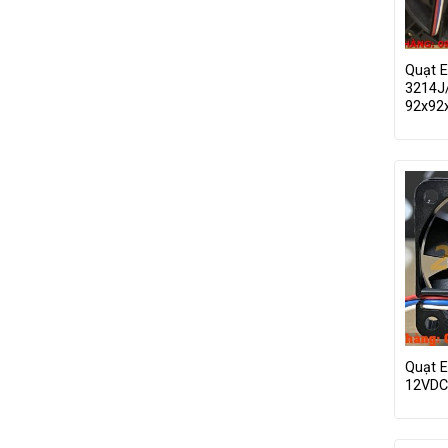
Quạt 
3214J
92x9
Quạt 
12VDC