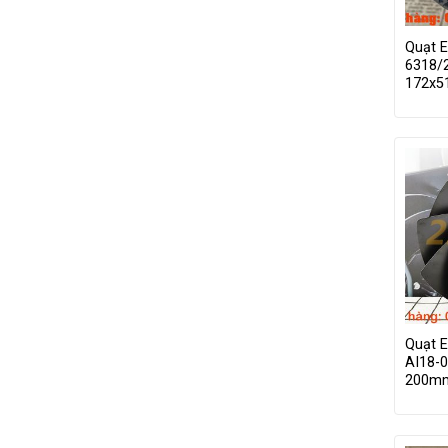
Quạt 
6318/
172x
Quạt 
AI18-0
200m