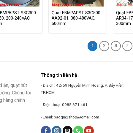
EBMPAPST S3G300-
Quạt EBMPAPST S3G500-
Quạt EB
50, 200-240VAC,
AA92-01, 380-480VAC,
AR34-17
m
500mm
300mm
1
2
3
Thông tin liên hệ:
iện, quạt hút
- Địa chỉ: 42/59 Nguyễn Minh Hoàng, P. Bảy Hiền,
rường. Chúng tôi
TP.HCM
g hàng chính
- Điện thoại:
0985.671.461
- Email:
baogia2shop@gmail.com