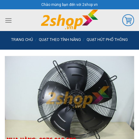
Skip
Chào mừng bạn đến với 2shop.vn
to
content
TRANG CHỦ
/
QUẠT THEO TÍNH NĂNG
/
QUẠT HÚT PHỔ THÔNG