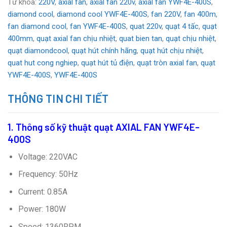
Từ khóa:
220V
,
axial fan
,
axial fan 220v
,
axial fan YWF4E-400S
,
diamond cool
,
diamond cool YWF4E-400S
,
fan 220V
,
fan 400m
,
fan diamond cool
,
fan YWF4E-400S
,
quat 220v
,
quạt 4 tấc
,
quạt
400mm
,
quạt axial fan chịu nhiệt
,
quat bien tan
,
quạt chịu nhiệt
,
quạt diamondcool
,
quạt hút chính hãng
,
quạt hút chịu nhiệt
,
quat hut cong nghiep
,
quạt hút tủ điện
,
quạt tròn axial fan
,
quạt
YWF4E-400S
,
YWF4E-400S
THÔNG TIN CHI TIẾT
1. Thông số kỹ thuật quạt AXIAL FAN YWF4E-
400S
Voltage: 220VAC
Frequency: 50Hz
Current: 0.85A
Power: 180W
Speed: 1360RPM