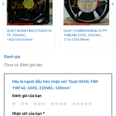
QUẠT IKURA FAN U7556G1X-
QUẠT COMMONWEALTH FP-
TP, 200VAC,
108EXM-220V, 230VAC,
160x160x55mm
172x150x38mm
Đánh giá
Chưa có đánh giá nào.
Hãy là người đầu tiên nhận xét “Quạt AXIAL FAN
YWF4E-400S, 220VAC, 400mm”
Đánh giá của bạn
1
2
3
4
5
Nhận xét của bạn
*