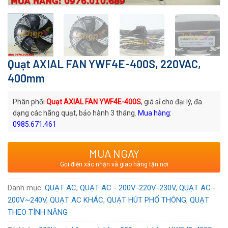
Quạt AXIAL FAN YWF4E-400S, 220VAC,
400mm
Phân phối
Quạt AXIAL FAN YWF4E-400S
, giá sỉ cho đại lý, đa
dạng các hãng quạt, bảo hành 3 tháng.
Mua hàng:
0985.671.461
Mã quạt:
YWF4E-400S
MUA NGAY
Thương hiệu
: Quạt AC AXIAL
Gọi điện xác nhận và giao hàng tận nơi
Xuất xứ
: Thương hiệu Trung Quốc
Voltage:
220
VAC
Danh mục:
QUẠT AC
,
QUẠT AC - 200V-220V-230V
,
QUẠT AC -
200V~240V
,
QUẠT AC KHÁC
,
QUẠT HÚT PHỔ THÔNG
,
QUẠT
THEO TÍNH NĂNG