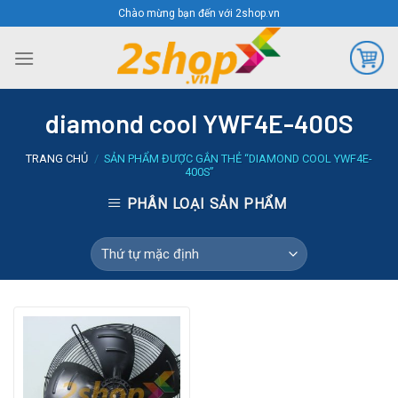
Skip
Chào mừng bạn đến với 2shop.vn
to
content
diamond cool YWF4E-400S
TRANG CHỦ
/
SẢN PHẨM ĐƯỢC GẮN THẺ “DIAMOND COOL YWF4E-
400S”
PHÂN LOẠI SẢN PHẨM