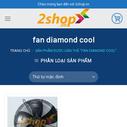
Skip
Chào mừng bạn đến với 2shop.vn
to
content
fan diamond cool
TRANG CHỦ
/
SẢN PHẨM ĐƯỢC GẮN THẺ “FAN DIAMOND COOL”
PHÂN LOẠI SẢN PHẨM