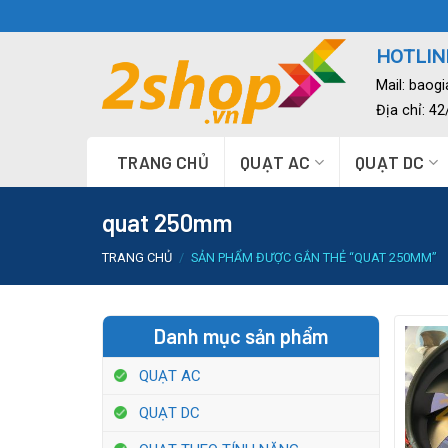
Skip
to
HOTLINE
content
Mail:
baog
Địa chỉ: 4
TRANG CHỦ
QUẠT AC
QUẠT DC
quat 250mm
TRANG CHỦ
/
SẢN PHẨM ĐƯỢC GẮN THẺ “QUAT 250MM”
Danh mục sản phẩm
QUẠT AC
QUẠT DC