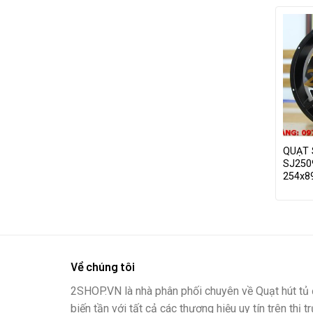
QUẠT
SJ250
254x
Về chúng tôi
2SHOP.VN là nhà phân phối chuyên về Quạt hút tủ đ
biến tần với tất cả các thương hiệu uy tín trên thị t