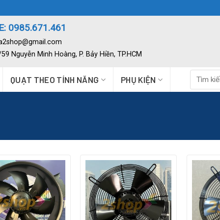
: 0985.671.461
ia2shop@gmail.com
2/59 Nguyễn Minh Hoàng, P. Bảy Hiền, TP.HCM
Tìm
QUẠT THEO TÍNH NĂNG
PHỤ KIỆN
kiếm: