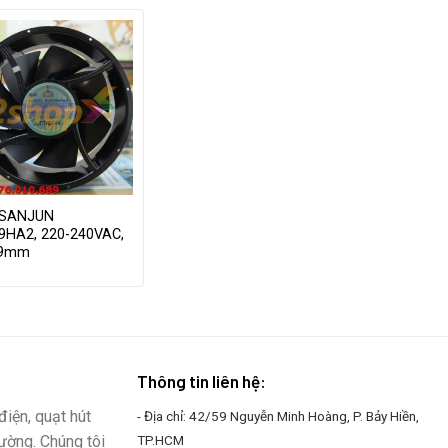
 SANJUN
9HA2, 220-240VAC,
89mm
Thông tin liên hệ:
iện, quạt hút
- Địa chỉ: 42/59 Nguyễn Minh Hoàng, P. Bảy Hiền,
rường. Chúng tôi
TP.HCM