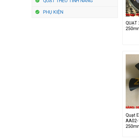
QUẠT THEO TÍNH NĂNG
PHỤ KIỆN
QUẠT 
250m
Quạt 
AA02-
250m