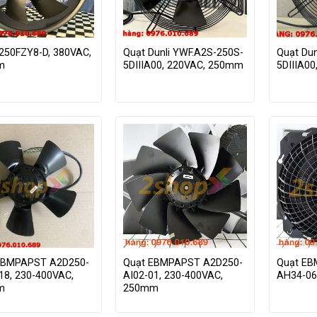
250FZY8-D, 380VAC,
Quạt Dunli YWF.A2S-250S-
Quạt Dun
m
5DIIIA00, 220VAC, 250mm
5DIIIA0
EBMPAPST A2D250-
Quạt EBMPAPST A2D250-
Quạt EB
18, 230-400VAC,
AI02-01, 230-400VAC,
AH34-06
m
250mm