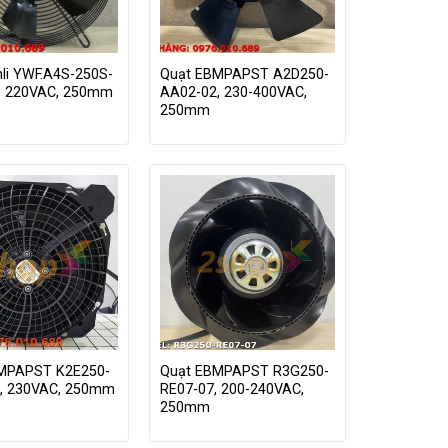
li YWF.A4S-250S-
Quạt EBMPAPST A2D250-
0, 220VAC, 250mm
AA02-02, 230-400VAC,
250mm
MPAPST K2E250-
Quạt EBMPAPST R3G250-
, 230VAC, 250mm
RE07-07, 200-240VAC,
250mm