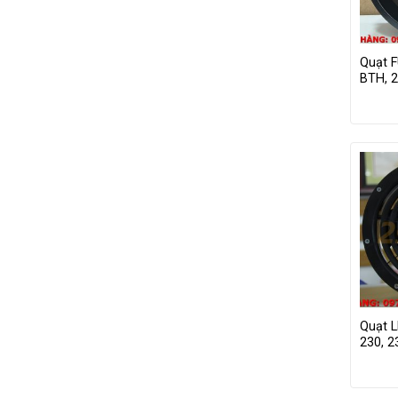
Quạt 
BTH, 
Quạt 
230, 