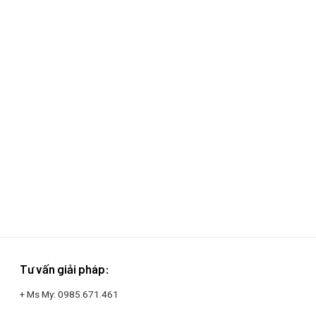
Tư vấn giải pháp:
+ Ms My:
0985.671.461