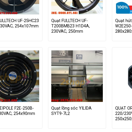
FULLTECH UF-25HC23
Quạt FULLTECH UF-
Quạt hú
230VAC, 254x107mm
T200BMB23 H1D4A,
W2E250-
230VAC, 250mm
280x28
LEIPOLE F2E-250B-
Quạt lồng sóc YILIDA
QUẠT OR
230VAC, 254x90mm
SYT9-7L2
220/230
250x25