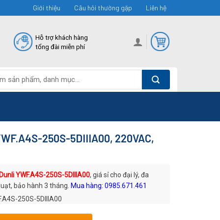
Giới thiệu
Câu hỏi thường gặp
Liên hệ
Hỗ trợ khách hàng
tổng đài miễn phí
 YWF.A4S-250S-5DIIIA00, 220VAC,
Dunli YWF.A4S-250S-5DIIIA00
, giá sỉ cho đại lý, đa
uạt, bảo hành 3 tháng.
Mua hàng: 0985.671.461
.A4S-250S-5DIIIA00
: Quạt AC Dunli