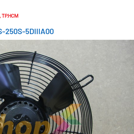
n, TP.HCM
S-250S-5DIIIA00