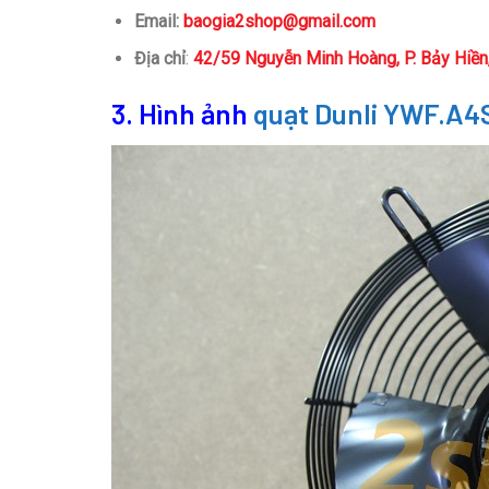
Email:
baogia2shop@gmail.com
Địa chỉ
:
42/59 Nguyễn Minh Hoàng, P. Bảy Hiề
3. Hình ảnh
quạt Dunli YWF.A4