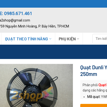
: 0985.671.461
ia2shop@gmail.com
2/59 Nguyễn Minh Hoàng, P. Bảy Hiền, TP.HCM
Tìm
QUẠT THEO TÍNH NĂNG
PHỤ KIỆN
kiếm:
Quạt Dunli
250mm
Phân phối
Quạt 
dạng các hãng q
Mã quạt:
YWF
Thương hiệu