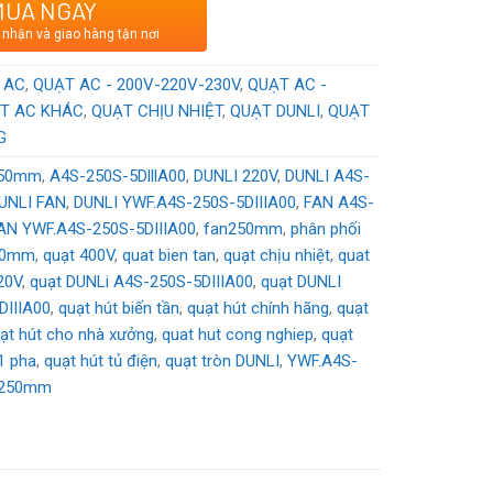
MUA NGAY
ơng hiệu Trung Quốc
 nhận và giao hàng tận nơi
VAC
 AC
,
QUẠT AC - 200V-220V-230V
,
QUẠT AC -
T AC KHÁC
,
QUẠT CHỊU NHIỆT
,
QUẠT DUNLI
,
QUẠT
G
50mm
,
A4S-250S-5DlllA00
,
DUNLI 220V
,
DUNLI A4S-
UNLI FAN
,
DUNLI YWF.A4S-250S-5DIIIA00
,
FAN A4S-
AN YWF.A4S-250S-5DIIIA00
,
fan250mm
,
phân phối
50mm
,
quạt 400V
,
quat bien tan
,
quạt chịu nhiệt
,
quat
20V
,
quạt DUNLi A4S-250S-5DIIIA00
,
quạt DUNLI
DIIIA00
,
quạt hút biến tần
,
quạt hút chính hãng
,
quạt
ạt hút cho nhà xưởng
,
quat hut cong nghiep
,
quạt
1 pha
,
quạt hút tủ điện
,
quạt tròn DUNLI
,
YWF.A4S-
250mm