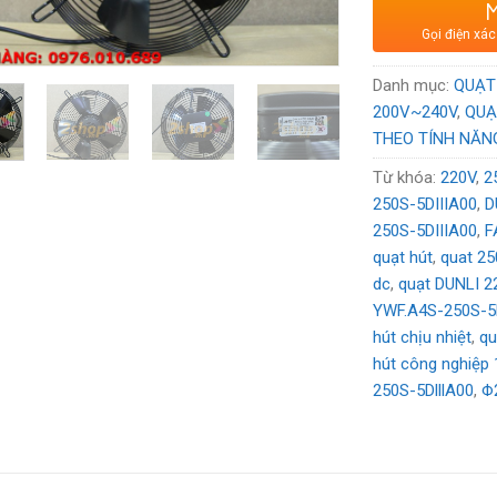
Xuất xứ
: Thư
Gọi điện xác
Voltage:
220
Danh mục:
QUẠT
200V~240V
,
QUẠ
THEO TÍNH NĂN
Từ khóa:
220V
,
2
250S-5DIIIA00
,
D
250S-5DIIIA00
,
F
quạt hút
,
quat 2
dc
,
quạt DUNLI 2
YWF.A4S-250S-5
hút chịu nhiệt
,
qu
hút công nghiệp 
250S-5DlllA00
,
Φ