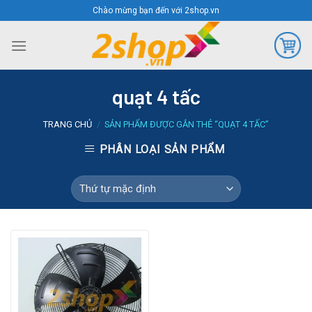
Skip
Chào mừng bạn đến với 2shop.vn
to
content
quạt 4 tấc
TRANG CHỦ
/
SẢN PHẨM ĐƯỢC GẮN THẺ “QUẠT 4 TẤC”
PHÂN LOẠI SẢN PHẨM