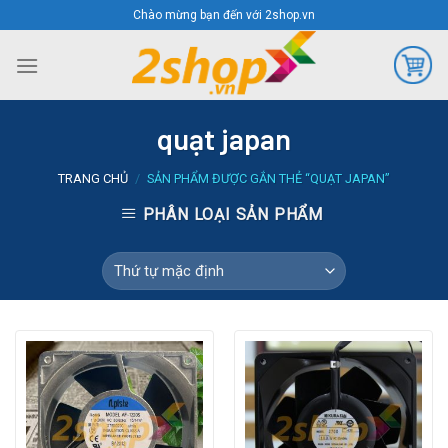
Skip
Chào mừng bạn đến với 2shop.vn
to
content
quạt japan
TRANG CHỦ
/
SẢN PHẨM ĐƯỢC GẮN THẺ “QUẠT JAPAN”
PHÂN LOẠI SẢN PHẨM