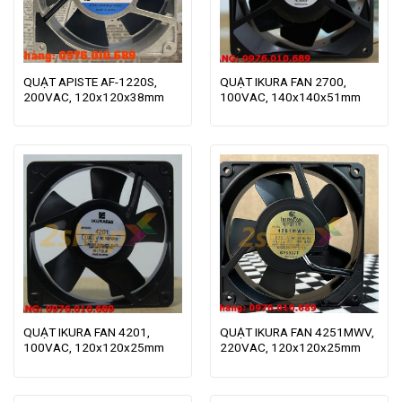
QUẠT APISTE AF-1220S,
QUẠT IKURA FAN 2700,
200VAC, 120x120x38mm
100VAC, 140x140x51mm
QUẠT IKURA FAN 4201,
QUẠT IKURA FAN 4251MWV,
100VAC, 120x120x25mm
220VAC, 120x120x25mm