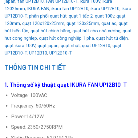
japan
,
fan UP12B10
,
FAN UP12B10-T
,
ikura 100V
,
ikura
12025mm
,
IKURA FAN
,
ikura fan UP12B10
,
ikura UP12B10
,
ikura
UP12B10-T
,
phân phối quạt hút
,
quạt 1 tấc 2
,
quat 100v
,
quạt
120mm
,
quạt 120x120x25mm
,
quạt 120x25mm
,
quat ac
,
quạt
hút biến tần
,
quạt hút chính hãng
,
quạt hút cho nhà xưởng
,
quat
hut cong nghiep
,
quạt hút công nghiệp 1 pha
,
quạt hút tủ điện
,
quạt ikura 100V
,
quạt japan
,
quạt nhật
,
quạt UP12B10
,
quạt
UP12B10-T
,
UP12B10
,
UP12B10-T
THÔNG TIN CHI TIẾT
1. Thông số kỹ thuật
quạt IKURA FAN UP12B10-T
Voltage: 100VAC
Frequency: 50/60Hz
Power:14/12W
Speed: 2350/2750RPM
Static Pressure: 51.9/44.1Pa