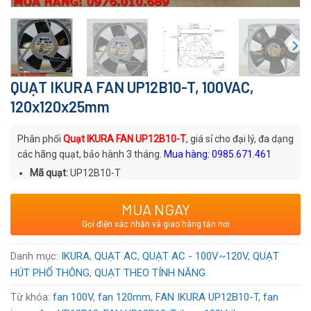
QUẠT IKURA FAN UP12B10-T, 100VAC,
120x120x25mm
Phân phối
Quạt IKURA FAN UP12B10-T
, giá sỉ cho đại lý, đa dạng
các hãng quạt, bảo hành 3 tháng.
Mua hàng: 0985.671.461
Mã quạt:
UP12B10-T
Thương hiệu
: Quạt AC IKURA
MUA NGAY
Xuất xứ
: Thương hiệu Nhật Bản
Gọi điện xác nhận và giao hàng tận nơi
Voltage:
100
VAC
Danh mục:
IKURA
,
QUẠT AC
,
QUẠT AC - 100V~120V
,
QUẠT
HÚT PHỔ THÔNG
,
QUẠT THEO TÍNH NĂNG
Từ khóa:
fan 100V
,
fan 120mm
,
FAN IKURA UP12B10-T
,
fan