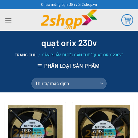
Skip
Chào mừng bạn đến với 2shop.vn
to
content
quạt orix 230v
TRANG CHỦ
/
SẢN PHẨM ĐƯỢC GẮN THẺ “QUẠT ORIX 230V”
PHÂN LOẠI SẢN PHẨM