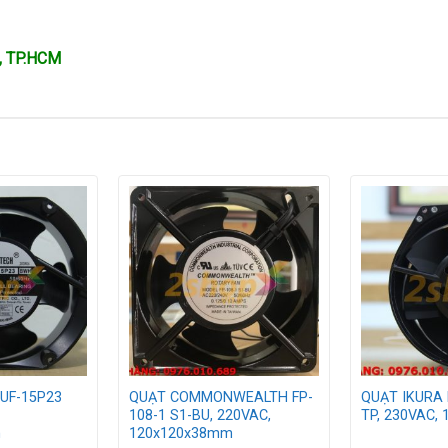
n, TP.HCM
 UF-15P23
QUẠT COMMONWEALTH FP-
QUẠT IKURA 
108-1 S1-BU, 220VAC,
TP, 230VAC,
m
120x120x38mm