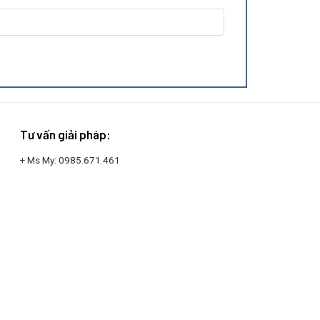
Tư vấn giải pháp:
+ Ms My:
0985.671.461