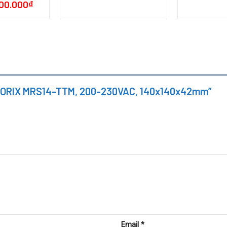
600.000
₫
uạt ORIX MRS14-TTM, 200-230VAC, 140x140x42mm”
Email
*