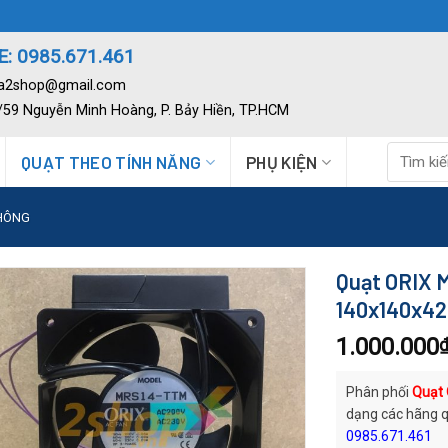
: 0985.671.461
ia2shop@gmail.com
2/59 Nguyễn Minh Hoàng, P. Bảy Hiền, TP.HCM
Tìm
QUẠT THEO TÍNH NĂNG
PHỤ KIỆN
kiếm:
THÔNG
Quạt ORIX 
140x140x4
1.000.000
Phân phối
Quạt
dạng các hãng q
0985.671.461