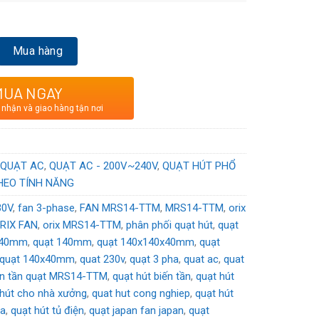
S14-TTM
: Quạt AC ORIX
Mua hàng
ẬT BẢN
VAC
MUA NGAY
 nhận và giao hàng tận nơi
,
QUẠT AC
,
QUẠT AC - 200V~240V
,
QUẠT HÚT PHỔ
HEO TÍNH NĂNG
30V
,
fan 3-phase
,
FAN MRS14-TTM
,
MRS14-TTM
,
orix
RIX FAN
,
orix MRS14-TTM
,
phân phối quạt hút
,
quạt
040mm
,
quạt 140mm
,
quạt 140x140x40mm
,
quạt
quạt 140x40mm
,
quat 230v
,
quạt 3 pha
,
quat ac
,
quat
ến tần quạt MRS14-TTM
,
quạt hút biến tần
,
quạt hút
 hút cho nhà xưởng
,
quat hut cong nghiep
,
quạt hút
ha
,
quạt hút tủ điện
,
quạt japan fan japan
,
quạt