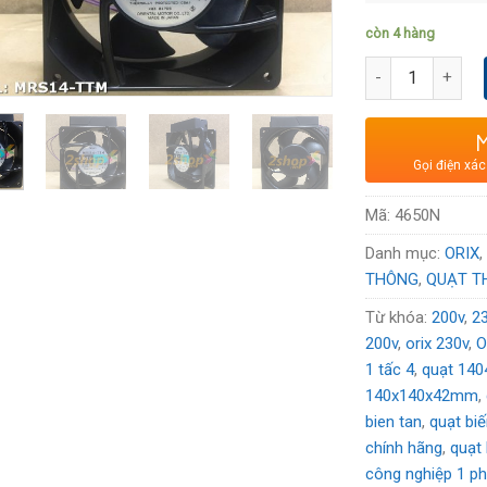
Mã quạt:
MR
còn 4 hàng
Thương hiệu
Số lượng
Xuất xứ
: NH
Voltage:
230
Gọi điện xác
Mã:
4650N
Danh mục:
ORIX
THÔNG
,
QUẠT T
Từ khóa:
200v
,
2
200v
,
orix 230v
,
O
1 tấc 4
,
quạt 14
140x140x42mm
,
bien tan
,
quạt bi
chính hãng
,
quạt
công nghiệp 1 p