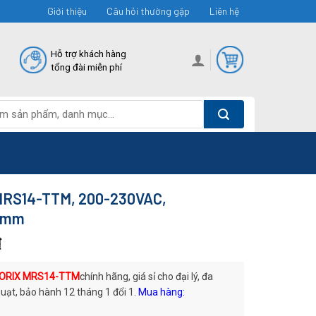
Giới thiệu
Câu hỏi thường gặp
Liên hệ
Hỗ trợ khách hàng
tổng đài miễn phí
MRS14-TTM, 200-230VAC,
2mm
₫
 ORIX MRS14-TTM
chính hãng, giá sỉ cho đại lý, đa
uạt, bảo hành 12 tháng 1 đổi 1.
Mua hàng: