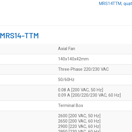
MRS14TTM
,
quạt
X MRS14-TTM
Axial Fan
140x140x42mm
Three-Phase 220/230 VAC
50/60Hz
0.08 A [200 VAC, 50 Hz]
0.09 A [200/220/230 VAC, 60 Hz]
Terminal Box
2600 [200 VAC, 50 Hz]
2650 [200 VAC, 60 Hz]
2900 [220 VAC, 60 Hz]
2950 [230 VAC, 60 Hz]