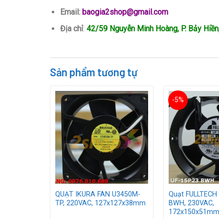
Email:
baogia2shop@gmail.com
Địa chỉ
:
42/59 Nguyễn Minh Hoàng, P. Bảy Hiề
Sản phẩm tương tự
-5%
US4506W,
QUẠT IKURA FAN U3450M-
Quạt FULLTECH
0x38mm
TP, 220VAC, 127x127x38mm
BWH, 230VAC,
172x150x51m