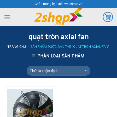
Skip
Chào mừng bạn đến với 2shop.vn
to
content
quạt tròn axial fan
TRANG CHỦ
/
SẢN PHẨM ĐƯỢC GẮN THẺ “QUẠT TRÒN AXIAL FAN”
PHÂN LOẠI SẢN PHẨM