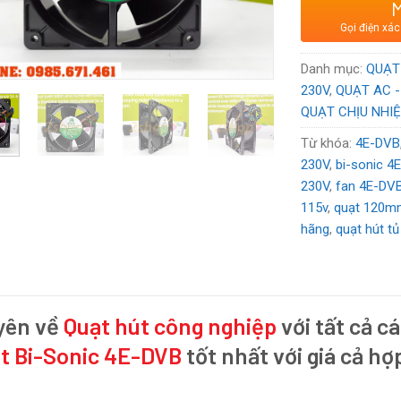
Xuất xứ
: Đài
Gọi điện xác
Voltage:
115
Danh mục:
QUẠT
230V
,
QUẠT AC -
QUẠT CHỊU NHIỆ
Từ khóa:
4E-DVB
230V
,
bi-sonic 4
230V
,
fan 4E-DV
115v
,
quạt 120
hãng
,
quạt hút tủ
yên về
Quạt hút công nghiệp
với tất cả cá
t Bi-Sonic 4E-DVB
tốt nhất với giá cả hợ