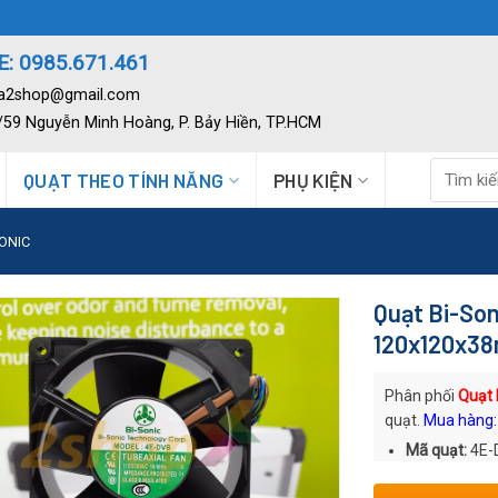
: 0985.671.461
ia2shop@gmail.com
2/59 Nguyễn Minh Hoàng, P. Bảy Hiền, TP.HCM
Tìm
QUẠT THEO TÍNH NĂNG
PHỤ KIỆN
kiếm:
SONIC
Quạt Bi-So
120x120x3
Phân phối
Quạt 
quạt.
Mua hàng:
Mã quạt:
4E-
Thương hiệu