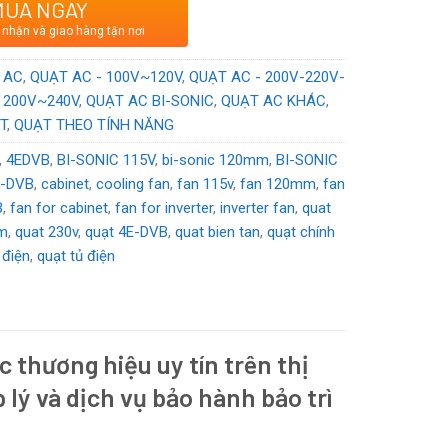
MUA NGAY
 Loan
 nhận và giao hàng tận nơi
/230
VAC
 AC
,
QUẠT AC - 100V~120V
,
QUẠT AC - 200V-220V-
 200V~240V
,
QUẠT AC BI-SONIC
,
QUẠT AC KHÁC
,
T
,
QUẠT THEO TÍNH NĂNG
,
4EDVB
,
BI-SONIC 115V
,
bi-sonic 120mm
,
BI-SONIC
E-DVB
,
cabinet
,
cooling fan
,
fan 115v
,
fan 120mm
,
fan
B
,
fan for cabinet
,
fan for inverter
,
inverter fan
,
quat
mm
,
quat 230v
,
quạt 4E-DVB
,
quat bien tan
,
quạt chính
 điện
,
quạt tủ điện
c thương hiệu uy tín trên thị
p lý và dịch vụ bảo hành bảo trì