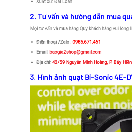
Xuất xứ: Đài Loan
2. Tư vấn và hướng dẫn mua qu
Mọi tư vấn và mua hàng Quý khách hàng vui lòng li
Điện thoại /Zalo
:
0985.671.461
Email:
baogia2shop@gmail.com
Địa chỉ
:
42/59 Nguyễn Minh Hoàng, P. Bảy Hiề
3. Hình ảnh quạt Bi-Sonic 4E-