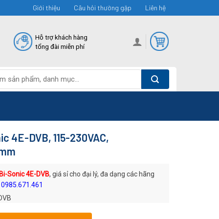
Giới thiệu
Câu hỏi thường gặp
Liên hệ
Hỗ trợ khách hàng
tổng đài miễn phí
nic 4E-DVB, 115-230VAC,
8mm
Bi-Sonic 4E-DVB
, giá sỉ cho đại lý, đa dạng các hãng
 0985.671.461
DVB
: Quạt AC Bi-Sonic