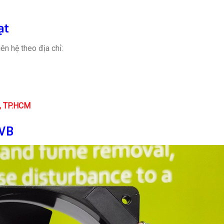
ạt
ên hệ theo địa chỉ:
n, TP.HCM
DVB