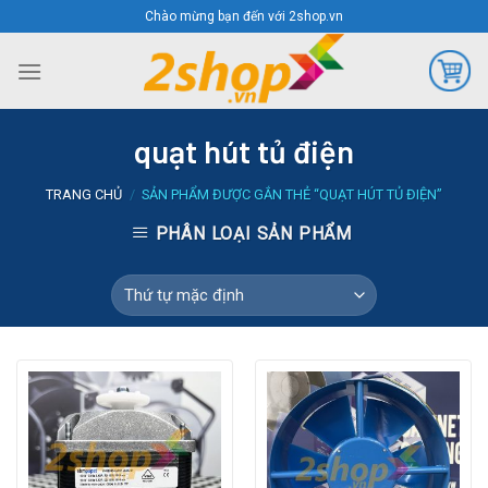
Skip
Chào mừng bạn đến với 2shop.vn
to
content
quạt hút tủ điện
TRANG CHỦ
/
SẢN PHẨM ĐƯỢC GẮN THẺ “QUẠT HÚT TỦ ĐIỆN”
PHÂN LOẠI SẢN PHẨM