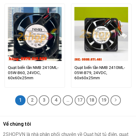
Quạt biến tần NMB 2410ML-
Quạt biến tần NMB 2410ML-
05W-B60, 24VDC,
05W-B79, 24VDC,
60x60x25mm
60x60x25mm
1
2
3
4
…
17
18
19
Về chúng tôi
2SHOP.VN là nhà phân phối chuyên về Quạt hút tủ điện, quạt