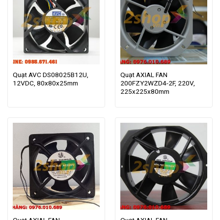
Quạt AVC DS08025B12U,
Quạt AXIAL FAN
12VDC, 80x80x25mm
200FZY2WZD4-2F, 220V,
225x225x80mm
Quạt AXIAL FAN
Quạt AXIAL FAN