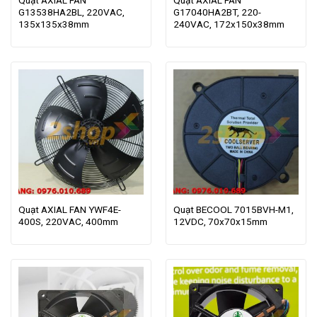
G13538HA2BL, 220VAC,
G17040HA2BT, 220-
135x135x38mm
240VAC, 172x150x38mm
Quạt AXIAL FAN YWF4E-
Quạt BECOOL 7015BVH-M1,
400S, 220VAC, 400mm
12VDC, 70x70x15mm