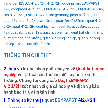
Từ khóa:
12VDC
,
412 J/2H
,
412J/2H
,
cooling fan
,
EBMPAPST
12V
,
ebmpapst 412 J/2H
,
EBMPAPST 412J/2H
,
EBMPAPST FAN
,
fan 412 J/2H
,
FAN 412J/2H
,
fan germany
,
phân phối quạt hút
,
quạt 12v
,
quạt 2 dây
,
quat 40mm
,
quạt 40x40x25mm
,
quạt 412
J/2H
,
quạt 412J/2H
,
quat bien tan
,
quat dc
,
quạt đức
,
quạt ebm
12v
,
quạt ebmpapst 12V
,
quạt hút biến tần
,
quạt hút chính hãng
,
quạt hút cho nhà xưởng
,
quat hut cong nghiep
,
quạt hút công
nghiệp 1 pha
,
quạt hút tủ điện
THÔNG TIN CHI TIẾT
2shop.vn
là nhà phân phối chuyên về
Quạt hút công
nghiệp
với tất cả các thương hiệu uy tín trên thị
trường. Chúng tôi cung cấp
Quạt EBMPAPST
412J/2H
tốt nhất với giá cả hợp lý và dịch vụ bảo
hành bảo trì uy tín tận tình.
1. Thông số kỹ thuật
quạt EBMPAPST
412J/2H