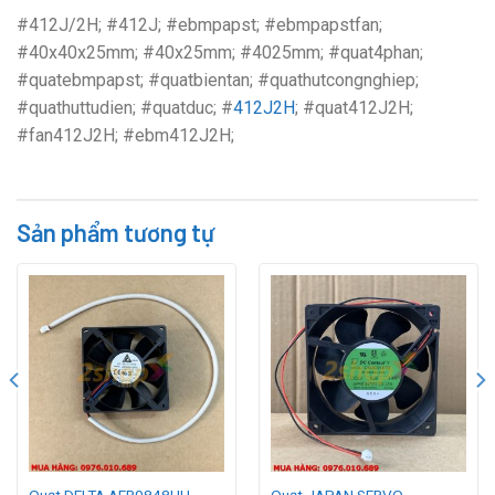
#412J/2H; #412J; #ebmpapst; #ebmpapstfan;
#40x40x25mm; #40x25mm; #4025mm; #quat4phan;
#quatebmpapst; #quatbientan; #quathutcongnghiep;
#quathuttudien; #quatduc; #
412J2H
; #quat412J2H;
#fan412J2H; #ebm412J2H;
Sản phẩm tương tự
Quạt DELTA AFB0848HH,
Quạt JAPAN SERVO