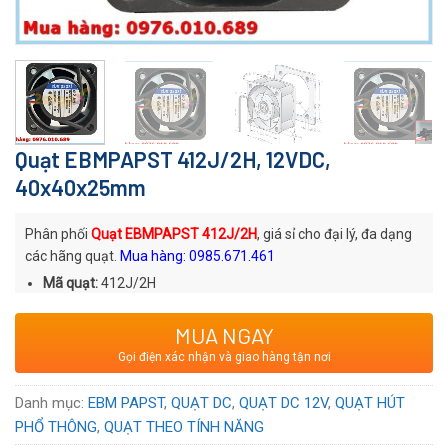
Quạt EBMPAPST 412J/2H, 12VDC,
40x40x25mm
Phân phối
Quạt EBMPAPST 412J/2H
, giá sỉ cho đại lý, đa dạng
các hãng quạt.
Mua hàng: 0985.671.461
Mã quạt:
412J/2H
Thương hiệu
: Quạt DC EBMPAPST
MUA NGAY
Xuất xứ
: Thương hiệu Đức sản xuất tại Hungary
Gọi điện xác nhận và giao hàng tận nơi
Voltage:
12
VDC
Danh mục:
EBM PAPST
,
QUẠT DC
,
QUẠT DC 12V
,
QUẠT HÚT
PHỔ THÔNG
,
QUẠT THEO TÍNH NĂNG