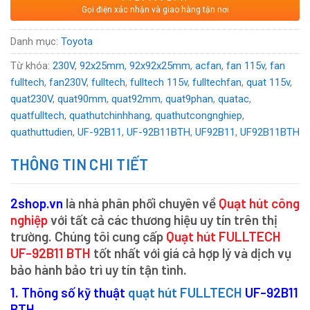
Xuất xứ
: Đài Loan
Gọi điện xác nhận và giao hàng tận nơi
Voltage:
115
VAC
Danh mục:
Toyota
Từ khóa:
230V
,
92x25mm
,
92x92x25mm
,
acfan
,
fan 115v
,
fan
fulltech
,
fan230V
,
fulltech
,
fulltech 115v
,
fulltechfan
,
quat 115v
,
quat230V
,
quat90mm
,
quat92mm
,
quat9phan
,
quatac
,
quatfulltech
,
quathutchinhhang
,
quathutcongnghiep
,
quathuttudien
,
UF-92B11
,
UF-92B11BTH
,
UF92B11
,
UF92B11BTH
THÔNG TIN CHI TIẾT
2shop.vn
là nhà phân phối chuyên về
Quạt hút công
nghiệp
với tất cả các thương hiệu uy tín trên thị
trường. Chúng tôi cung cấp
Quạt hút FULLTECH
UF-92B11 BTH
tốt nhất với giá cả hợp lý và dịch vụ
bảo hành bảo trì uy tín tận tình.
1. Thông số kỹ thuật
quạt hút FULLTECH
UF-92B11
BTH