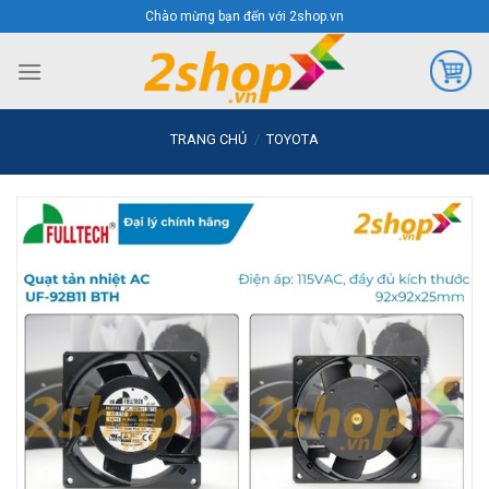
Skip
Chào mừng bạn đến với 2shop.vn
to
content
TRANG CHỦ
/
TOYOTA