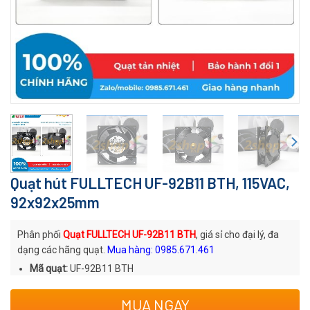
Quạt hút FULLTECH UF-92B11 BTH, 115VAC,
92x92x25mm
Phân phối
Quạt FULLTECH UF-92B11 BTH
, giá sỉ cho đại lý, đa
dạng các hãng quạt.
Mua hàng: 0985.671.461
Mã quạt:
UF-92B11 BTH
Thương hiệu
: Quạt AC FULLTECH
MUA NGAY