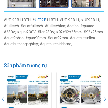
#UF-92B11BTH; #
UF92B
11BTH; #UF-92B11; #UF92B11;
#fulltech; #quatfulltech; #fulltechfan; #acfan; #quatac;
#230V; #quat230V; #fan230V; #92x92x25mm; #92x25mm;
#quat9phan; #quat90mm; #quat92mm; #quathuttudien;
#quathutcongnghiep; #quathutchinhhang;
Sản phẩm tương tự