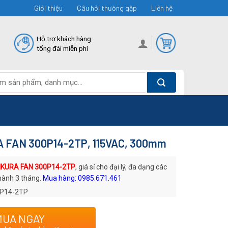
Giới thiệu
Câu hỏi thường gặp
Liên hệ
Hỗ trợ khách hàng
tổng đài miễn phí
 FAN 300P14-2TP, 115VAC, 300mm
 IKURA FAN 300P14-2TP
, giá sỉ cho đại lý, đa dạng các
hành 3 tháng.
Mua hàng: 0985.671.461
P14-2TP
: Quạt AC IKURA
MUA NGAY
ơng hiệu Nhật Bản