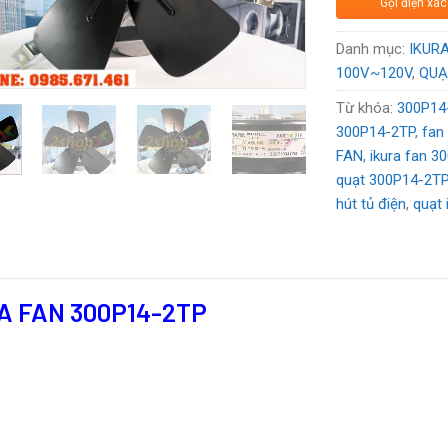
Gọi điện xác
Voltage:
115
Danh mục:
IKUR
100V~120V
,
QUẠ
Từ khóa:
300P14
300P14-2TP
,
fan
FAN
,
ikura fan 3
quạt 300P14-2T
hút tủ điện
,
quạt 
A FAN
300P14-2TP