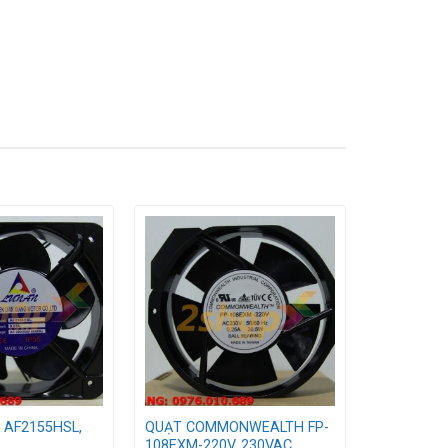
 AF2155HSL,
QUẠT COMMONWEALTH FP-
108EXM-220V, 230VAC,