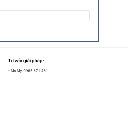
Tư vấn giải pháp:
+ Ms My:
0985.671.461