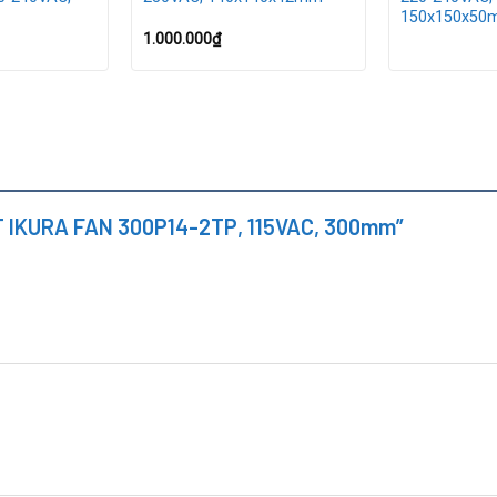
n, TP.HCM
150x150x50
1.000.000
₫
0P14-2TP
UẠT IKURA FAN 300P14-2TP, 115VAC, 300mm”