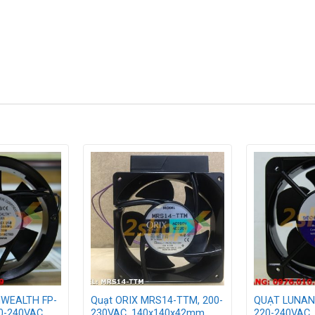
ạt
ên hệ theo địa chỉ:
WEALTH FP-
Quạt ORIX MRS14-TTM, 200-
QUẠT LUNAN
0-240VAC,
230VAC, 140x140x42mm
220-240VAC,