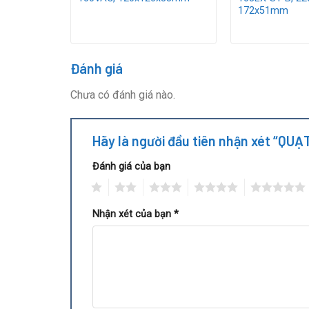
Địa chỉ
:
42/59 Nguyễn Minh Hoàng, P. Bảy Hiề
172x51mm
3. Hình ảnh
quạt IKURA FAN
30
Đánh giá
Chưa có đánh giá nào.
Hãy là người đầu tiên nhận xét “Q
Đánh giá của bạn
1
2
3
4
5
Nhận xét của bạn
*