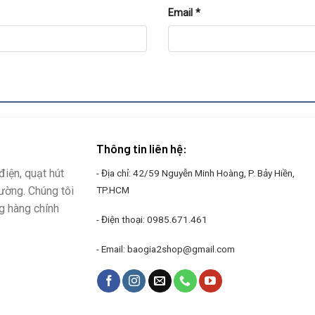
Email
*
Thông tin liên hệ:
iện, quạt hút
- Địa chỉ: 42/59 Nguyễn Minh Hoàng, P. Bảy Hiền,
rường. Chúng tôi
TP.HCM
g hàng chính
- Điện thoại:
0985.671.461
- Email:
baogia2shop@gmail.com