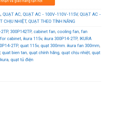
 nhận và giao hàng tận nơi
VAC
A
,
QUẠT AC
,
QUẠT AC - 100V-110V-115V
,
QUẠT AC -
T CHỊU NHIỆT
,
QUẠT THEO TÍNH NĂNG
-2TP
,
300P142TP
,
cabinet fan
,
cooling fan
,
fan
 for cabinet
,
ikura 115v
,
ikura 300P14-2TP
,
IKURA
00P14-2TP
,
quat 115v
,
quạt 300mm. ikura fan 300mm
,
P
,
quat bien tan
,
quạt chính hãng
,
quạt chịu nhiệt
,
quạt
ikura
,
quạt tủ điện