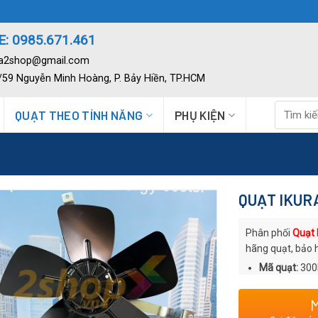
: 0985.671.461
ia2shop@gmail.com
2/59 Nguyễn Minh Hoàng, P. Bảy Hiền, TP.HCM
Tìm
QUẠT THEO TÍNH NĂNG
PHỤ KIỆN
kiếm:
QUẠT IKURA
Phân phối
Quạt
hãng quạt, bảo 
Mã quạt:
300
Thương hiệu
Xuất xứ
: Thư