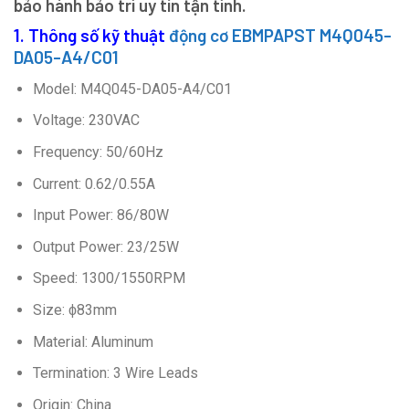
bảo hành bảo trì uy tín tận tình.
1. Thông số kỹ thuật
động cơ EBMPAPST M4Q045-
DA05-A4/C01
Model: M4Q045-DA05-A4/C01
Voltage: 230VAC
Frequency: 50/60Hz
Current: 0.62/0.55A
Input Power: 86/80W
Output Power: 23/25W
Speed: 1300/1550RPM
Size: ϕ83mm
Material: Aluminum
Termination: 3 Wire Leads
Origin: China