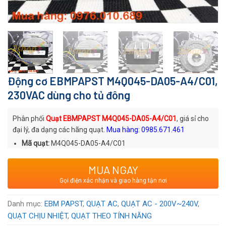
Động cơ EBMPAPST M4Q045-DA05-A4/C01,
230VAC dùng cho tủ đông
Phân phối
Quạt EBMPAPST M4Q045-DA05-A4/C01
, giá sỉ cho
đại lý, đa dạng các hãng quạt.
Mua hàng: 0985.671.461
Mã quạt:
M4Q045-DA05-A4/C01
Thương hiệu
: Quạt AC EBMPAPST
MUA NGAY
Xuất xứ
: Thương hiệu Đức sản xuất tại Trung Quốc
Gọi điện xác nhận và giao hàng tận nơi
Voltage:
230
VAC
Danh mục:
EBM PAPST
,
QUẠT AC
,
QUẠT AC - 200V~240V
,
QUẠT CHỊU NHIỆT
,
QUẠT THEO TÍNH NĂNG