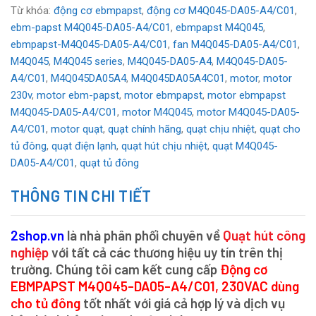
Từ khóa:
động cơ ebmpapst
,
động cơ M4Q045-DA05-A4/C01
,
ebm-papst M4Q045-DA05-A4/C01
,
ebmpapst M4Q045
,
ebmpapst-M4Q045-DA05-A4/C01
,
fan M4Q045-DA05-A4/C01
,
M4Q045
,
M4Q045 series
,
M4Q045-DA05-A4
,
M4Q045-DA05-
A4/C01
,
M4Q045DA05A4
,
M4Q045DA05A4C01
,
motor
,
motor
230v
,
motor ebm-papst
,
motor ebmpapst
,
motor ebmpapst
M4Q045-DA05-A4/C01
,
motor M4Q045
,
motor M4Q045-DA05-
A4/C01
,
motor quạt
,
quạt chính hãng
,
quạt chịu nhiệt
,
quạt cho
tủ đông
,
quạt điện lạnh
,
quạt hút chịu nhiệt
,
quạt M4Q045-
DA05-A4/C01
,
quạt tủ đông
THÔNG TIN CHI TIẾT
2shop.vn
là nhà phân phối chuyên về
Quạt hút công
nghiệp
với tất cả các thương hiệu uy tín trên thị
trường. Chúng tôi cam kết cung cấp
Động cơ
EBMPAPST M4Q045-DA05-A4/C01, 230VAC dùng
cho tủ đông
tốt nhất với giá cả hợp lý và dịch vụ