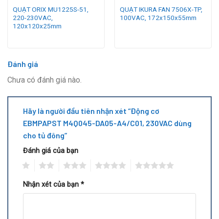
QUẠT ORIX MU1225S-51,
QUẠT IKURA FAN 7506X-TP,
220-230VAC,
100VAC, 172x150x55mm
120x120x25mm
Đánh giá
Chưa có đánh giá nào.
Hãy là người đầu tiên nhận xét “Động cơ
EBMPAPST M4Q045-DA05-A4/C01, 230VAC dùng
cho tủ đông”
Đánh giá của bạn
1
2
3
4
5
Nhận xét của bạn
*