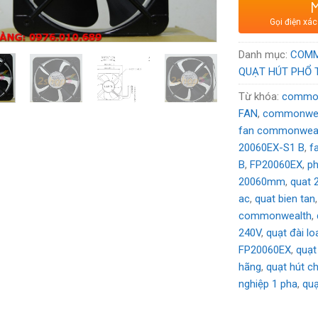
Xuất xứ
: Thư
Gọi điện xác
Voltage:
220
Danh mục:
COM
QUẠT HÚT PHỔ
Từ khóa:
common
FAN
,
commonwea
fan commonwea
20060EX-S1 B
,
f
B
,
FP20060EX
,
ph
20060mm
,
quat
ac
,
quat bien tan
commonwealth
,
240V
,
quạt đài lo
FP20060EX
,
quạ
hãng
,
quạt hút c
nghiệp 1 pha
,
quạ