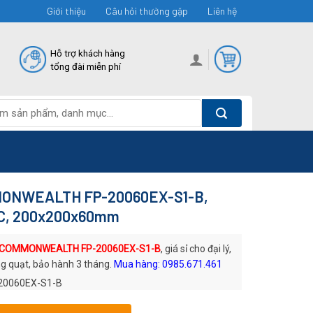
Giới thiệu
Câu hỏi thường gặp
Liên hệ
Hỗ trợ khách hàng
tổng đài miễn phí
ONWEALTH FP-20060EX-S1-B,
C, 200x200x60mm
 COMMONWEALTH FP-20060EX-S1-B
, giá sỉ cho đại lý,
g quạt, bảo hành 3 tháng.
Mua hàng: 0985.671.461
20060EX-S1-B
: Quạt AC COMMONWEALTH