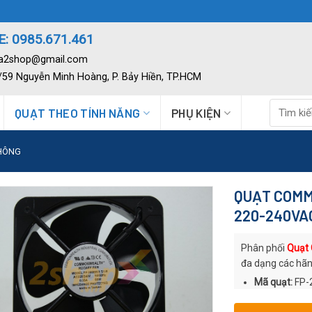
: 0985.671.461
ia2shop@gmail.com
2/59 Nguyễn Minh Hoàng, P. Bảy Hiền, TP.HCM
Tìm
QUẠT THEO TÍNH NĂNG
PHỤ KIỆN
kiếm:
THÔNG
QUẠT COMM
220-240VA
Phân phối
Quạt
đa dạng các hãn
Mã quạt:
FP-
Thương hiệu