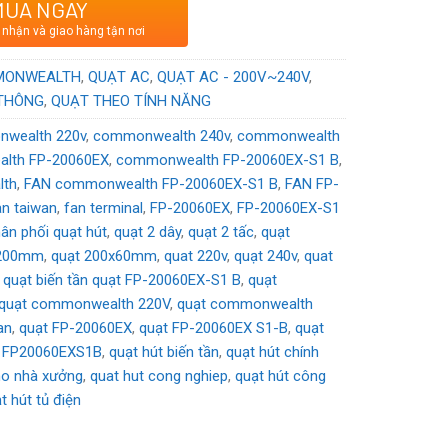
MUA NGAY
ơng hiệu Đài Loan
 nhận và giao hàng tận nơi
/240
VAC
MONWEALTH
,
QUẠT AC
,
QUẠT AC - 200V~240V
,
 THÔNG
,
QUẠT THEO TÍNH NĂNG
wealth 220v
,
commonwealth 240v
,
commonwealth
lth FP-20060EX
,
commonwealth FP-20060EX-S1 B
,
lth
,
FAN commonwealth FP-20060EX-S1 B
,
FAN FP-
an taiwan
,
fan terminal
,
FP-20060EX
,
FP-20060EX-S1
ân phối quạt hút
,
quạt 2 dây
,
quạt 2 tấc
,
quạt
 200mm
,
quạt 200x60mm
,
quat 220v
,
quạt 240v
,
quat
,
quạt biến tần quạt FP-20060EX-S1 B
,
quạt
quạt commonwealth 220V
,
quạt commonwealth
an
,
quạt FP-20060EX
,
quạt FP-20060EX S1-B
,
quạt
t FP20060EXS1B
,
quạt hút biến tần
,
quạt hút chính
ho nhà xưởng
,
quat hut cong nghiep
,
quạt hút công
t hút tủ điện