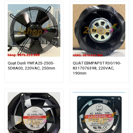
Quạt Dunli YWF.A2S-250S-
QUẠT EBMPAPST R3G190-
5DIIIA00, 220VAC, 250mm
8317076398, 220VAC,
190mm