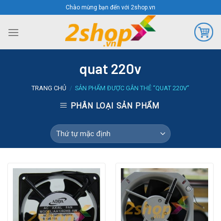
Skip
Chào mừng bạn đến với 2shop.vn
to
content
quat 220v
TRANG CHỦ
/
SẢN PHẨM ĐƯỢC GẮN THẺ “QUAT 220V”
PHÂN LOẠI SẢN PHẨM