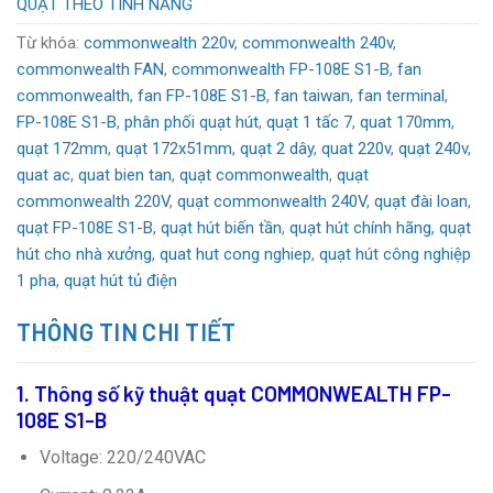
QUẠT THEO TÍNH NĂNG
Từ khóa:
commonwealth 220v
,
commonwealth 240v
,
commonwealth FAN
,
commonwealth FP-108E S1-B
,
fan
commonwealth
,
fan FP-108E S1-B
,
fan taiwan
,
fan terminal
,
FP-108E S1-B
,
phân phối quạt hút
,
quạt 1 tấc 7
,
quat 170mm
,
quạt 172mm
,
quạt 172x51mm
,
quạt 2 dây
,
quat 220v
,
quạt 240v
,
quat ac
,
quat bien tan
,
quạt commonwealth
,
quạt
commonwealth 220V
,
quạt commonwealth 240V
,
quạt đài loan
,
quạt FP-108E S1-B
,
quạt hút biến tần
,
quạt hút chính hãng
,
quạt
hút cho nhà xưởng
,
quat hut cong nghiep
,
quạt hút công nghiệp
1 pha
,
quạt hút tủ điện
THÔNG TIN CHI TIẾT
1. Thông số kỹ thuật
quạt COMMONWEALTH
FP-
108E S1-B
Voltage: 220/240VAC