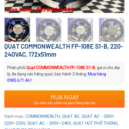
QUẠT COMMONWEALTH FP-108E S1-B, 220-
240VAC, 172x51mm
Phân phối
Quạt COMMONWEALTH FP-108E S1-B
, giá sỉ cho đại
lý, đa dạng các hãng quạt, bảo hành 3 tháng.
Mua hàng:
0985.671.461
Mã quạt:
FP-108E S1-B
MUA NGAY
Thương hiệu
: Quạt AC COMMONWEALTH
Gọi điện xác nhận và giao hàng tận nơi
Xuất xứ
: Đài Loan
Voltage:
220/240
VAC
Danh mục:
COMMONWEALTH
,
QUẠT AC
,
QUẠT AC - 200V-
220V-230V
,
QUẠT AC - 200V~240V
,
QUẠT HÚT PHỔ THÔNG
,