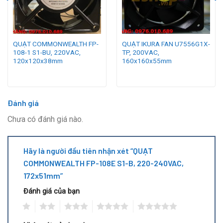
QUẠT COMMONWEALTH FP-
QUẠT IKURA FAN U7556G1X-
108-1 S1-BU, 220VAC,
TP, 200VAC,
120x120x38mm
160x160x55mm
Đánh giá
Chưa có đánh giá nào.
Hãy là người đầu tiên nhận xét “QUẠT
COMMONWEALTH FP-108E S1-B, 220-240VAC,
172x51mm”
Đánh giá của bạn
1
2
3
4
5