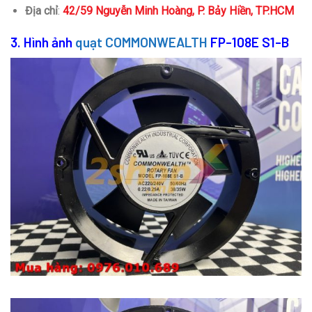
Địa chỉ
:
42/59 Nguyễn Minh Hoàng, P. Bảy Hiền, TP.HCM
3. Hình ảnh
quạt COMMONWEALTH
FP-108E S1-B