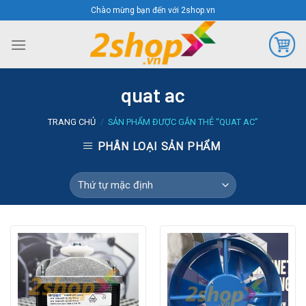
Skip
Chào mừng bạn đến với 2shop.vn
to
content
quat ac
TRANG CHỦ
/
SẢN PHẨM ĐƯỢC GẮN THẺ “QUAT AC”
PHÂN LOẠI SẢN PHẨM