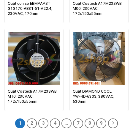
Quạt con sò EBMPAPST
Quạt Costech A17M23SWB
G1G170-AB31-51-V22.4,
M00, 230VAC,
230VAC, 170mm
172x150x55mm
Quạt Costech A17M23SWB
Quạt DIAMOND COOL
MT0, 230VAC,
YWF4D-630S, 380VAC,
172x150x55mm
630mm
1
2
3
4
…
7
8
9