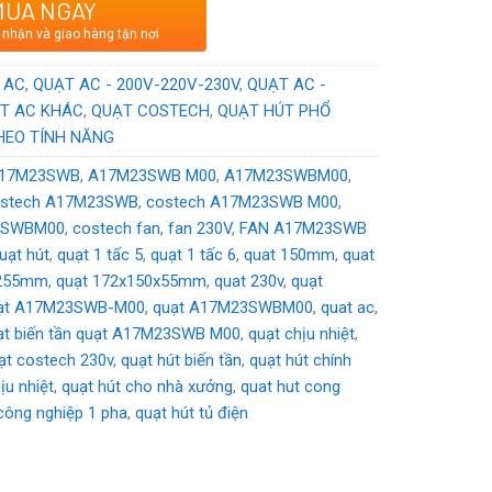
MUA NGAY
ơng hiệu Italy
 nhận và giao hàng tận nơi
VAC
 AC
,
QUẠT AC - 200V-220V-230V
,
QUẠT AC -
T AC KHÁC
,
QUẠT COSTECH
,
QUẠT HÚT PHỔ
HEO TÍNH NĂNG
17M23SWB
,
A17M23SWB M00
,
A17M23SWBM00
,
ostech A17M23SWB
,
costech A17M23SWB M00
,
3SWBM00
,
costech fan
,
fan 230V
,
FAN A17M23SWB
uạt hút
,
quạt 1 tấc 5
,
quạt 1 tấc 6
,
quat 150mm
,
quat
7255mm
,
quạt 172x150x55mm
,
quat 230v
,
quạt
ạt A17M23SWB-M00
,
quạt A17M23SWBM00
,
quat ac
,
ạt biến tần quạt A17M23SWB M00
,
quạt chịu nhiệt
,
ạt costech 230v
,
quạt hút biến tần
,
quạt hút chính
ịu nhiệt
,
quạt hút cho nhà xưởng
,
quat hut cong
 công nghiệp 1 pha
,
quạt hút tủ điện