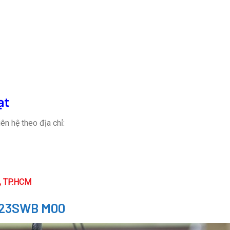
ạt
ên hệ theo địa chỉ:
n, TP.HCM
M23SWB M00