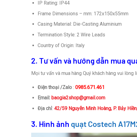
IP Rating: IP44
Frame Dimensions – mm: 172x150x55mm
Casing Material: Die-Casting Aluminium
Termination Style: 2 Wire Leads
Country of Origin: Italy
2. Tư vấn và hướng dẫn mua qu
Mọi tư vấn và mua hàng Quý khách hàng vui lòng li
Điện thoại /Zalo
:
0985.671.461
Email:
baogia2shop@gmail.com
Địa chỉ
:
42/59 Nguyễn Minh Hoàng, P. Bảy Hiề
3. Hình ảnh
quạt Costech A17