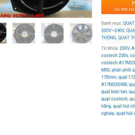
Xuất xứ
: Thư
Gọi điện xác
Voltage:
230
Danh mục:
QUẠT
200V~240V
,
QUẠ
THÔNG
,
QUẠT T
Từ khóa:
230V
,
A
costech 230v
,
c
costech A17M2
M00
,
phân phối q
170mm
,
quạt 1
A17M23SWB
,
qu
quat bien tan
,
qu
quạt costech
,
qu
hãng
,
quạt hút ch
nghiep
,
quạt hút