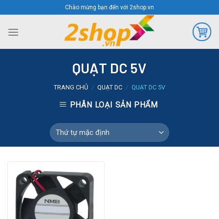
Skip
Chào mừng bạn đến với 2shop.vn
to
content
QUẠT DC 5V
TRANG CHỦ
/
QUẠT DC
/
QUẠT DC 5V
PHÂN LOẠI SẢN PHẨM