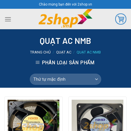
Skip
Chào mừng bạn đến với 2shop.vn
to
content
QUẠT AC NMB
TRANG CHỦ
/
QUẠT AC
/
QUẠT AC NMB
PHÂN LOẠI SẢN PHẨM