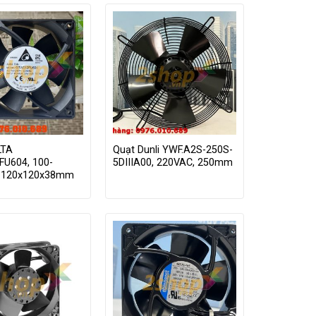
LTA
Quạt Dunli YWF.A2S-250S-
U604, 100-
5DIIIA00, 220VAC, 250mm
 120x120x38mm