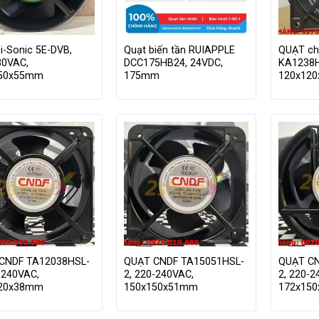
i-Sonic 5E-DVB,
Quạt biến tần RUIAPPLE
QUẠT ch
30VAC,
DCC175HB24, 24VDC,
KA1238H
150x55mm
175mm
120x12
CNDF TA12038HSL-
QUẠT CNDF TA15051HSL-
QUẠT CN
-240VAC,
2, 220-240VAC,
2, 220-2
120x38mm
150x150x51mm
172x15