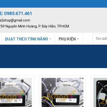
: 0985.671.461
ia2shop@gmail.com
2/59 Nguyễn Minh Hoàng, P. Bảy Hiền, TP.HCM
Tìm
QUẠT THEO TÍNH NĂNG
PHỤ KIỆN
kiếm: