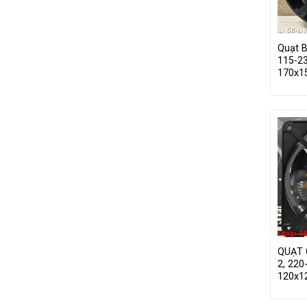
Quạt B
115-2
170x
QUẠT 
2, 220
120x