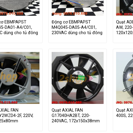
cơ EBMPAPST
Động cơ EBMPAPST
Quạt AD
5-DA01-A4/C01,
M4Q045-DA05-A4/C01,
AW, 220
C dùng cho tủ đông
230VAC dùng cho tủ đông
120x12
AXIAL FAN
Quạt AXIAL FAN
Quạt AX
Y2WZD4-2F, 220V,
G17040HA2BT, 220-
400S, 2
225x80mm
240VAC, 172x150x38mm