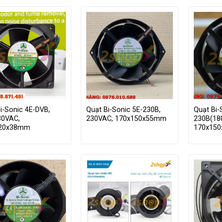
i-Sonic 4E-DVB,
Quạt Bi-Sonic 5E-230B,
Quạt Bi-
30VAC,
230VAC, 170x150x55mm
230B(180
120x38mm
170x15