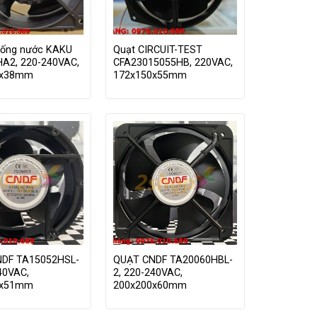
ống nước KAKU
Quạt CIRCUIT-TEST
A2, 220-240VAC,
CFA23015055HB, 220VAC,
0x38mm
172x150x55mm
DF TA15052HSL-
QUẠT CNDF TA20060HBL-
40VAC,
2, 220-240VAC,
0x51mm
200x200x60mm