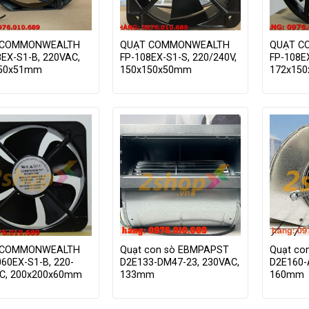
 COMMONWEALTH
QUẠT COMMONWEALTH
QUẠT C
8EX-S1-B, 220VAC,
FP-108EX-S1-S, 220/240V,
FP-108E
150x51mm
150x150x50mm
172x15
 COMMONWEALTH
Quạt con sò EBMPAPST
Quạt co
060EX-S1-B, 220-
D2E133-DM47-23, 230VAC,
D2E160-
C, 200x200x60mm
133mm
160mm