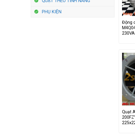
QUẠT THEO TÍNH NĂNG
PHỤ KIỆN
Động 
M4Q04
230VA
Quạt 
200FZ
225x