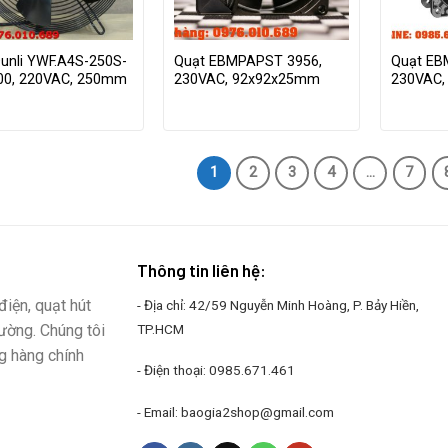
unli YWF.A4S-250S-
Quạt EBMPAPST 3956,
Quạt EB
A00, 220VAC, 250mm
230VAC, 92x92x25mm
230VAC,
1
2
3
4
…
7
Thông tin liên hệ:
iện, quạt hút
- Địa chỉ: 42/59 Nguyễn Minh Hoàng, P. Bảy Hiền,
rường. Chúng tôi
TP.HCM
g hàng chính
- Điện thoại:
0985.671.461
- Email:
baogia2shop@gmail.com