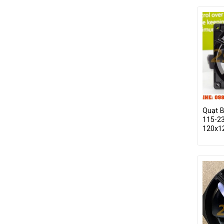
Quạt B
115-2
120x