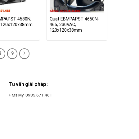
MPAPST 4580N,
Quạt EBMPAPST 4650N-
 120x120x38mm
465, 230VAC,
120x120x38mm
8
9
Tư vấn giải pháp:
+ Ms My:
0985.671.461