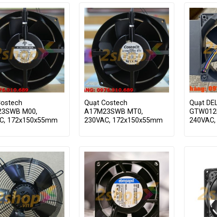
Costech
Quạt Costech
Quạt DE
23SWB M00,
A17M23SWB MT0,
GTW012F
C, 172x150x55mm
230VAC, 172x150x55mm
240VAC,