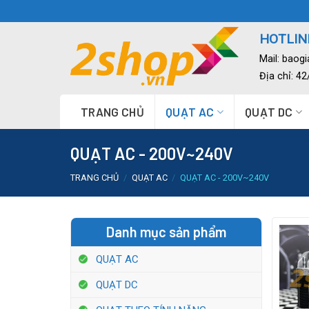
Skip
to
HOTLINE
content
Mail:
baog
Địa chỉ: 4
TRANG CHỦ
QUẠT AC
QUẠT DC
QUẠT AC - 200V~240V
TRANG CHỦ
/
QUẠT AC
/
QUẠT AC - 200V~240V
Danh mục sản phẩm
QUẠT AC
QUẠT DC