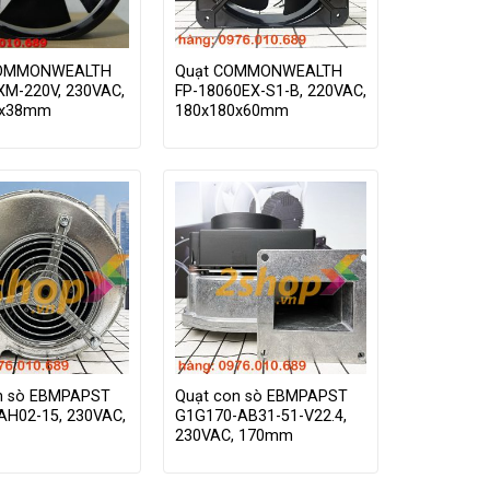
OMMONWEALTH
Quạt COMMONWEALTH
XM-220V, 230VAC,
FP-18060EX-S1-B, 220VAC,
0x38mm
180x180x60mm
n sò EBMPAPST
Quạt con sò EBMPAPST
AH02-15, 230VAC,
G1G170-AB31-51-V22.4,
230VAC, 170mm