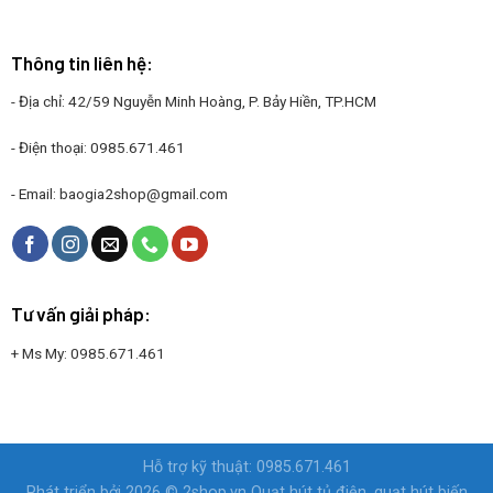
Thông tin liên hệ:
- Địa chỉ: 42/59 Nguyễn Minh Hoàng, P. Bảy Hiền, TP.HCM
- Điện thoại:
0985.671.461
- Email:
baogia2shop@gmail.com
Tư vấn giải pháp:
+ Ms My:
0985.671.461
Hỗ trợ kỹ thuật: 0985.671.461
Phát triển bởi 2026 © 2shop.vn
Quạt hút tủ điện, quạt hút biến