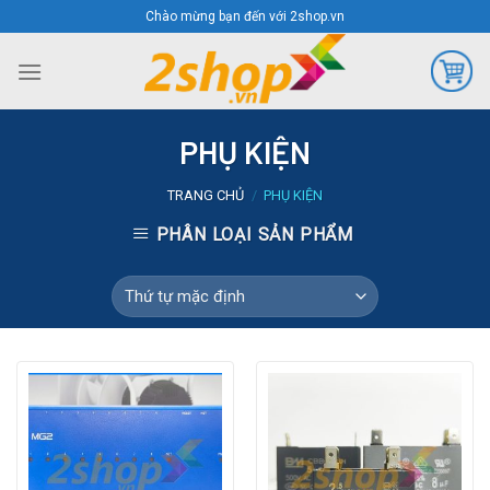
Skip
Chào mừng bạn đến với 2shop.vn
to
content
PHỤ KIỆN
TRANG CHỦ
/
PHỤ KIỆN
PHÂN LOẠI SẢN PHẨM