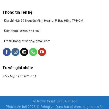
Thông tin liên hệ:
- Địa chỉ: 42/59 Nguyễn Minh Hoàng, P. Bảy Hiền, TP.HCM
- Điện thoại:
0985.671.461
- Email:
baogia2shop@gmail.com
Tư vấn giải pháp:
+ Ms My:
0985.671.461
Hỗ trợ kỹ thuật: 0985.671.461
Phát triển bởi 2026 © 2shop.vn
Quạt hút tủ điện, quạt hút biến