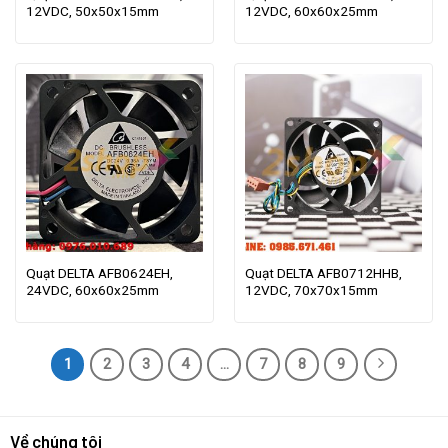
12VDC, 50x50x15mm
12VDC, 60x60x25mm
Quạt DELTA AFB0624EH,
Quạt DELTA AFB0712HHB,
24VDC, 60x60x25mm
12VDC, 70x70x15mm
1
2
3
4
…
7
8
9
Về chúng tôi