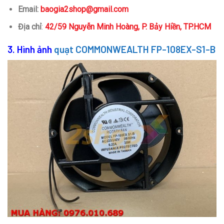
Email:
baogia2shop@gmail.com
Địa chỉ
:
42/59 Nguyễn Minh Hoàng, P. Bảy Hiền, TP.HCM
3. Hình ảnh
quạt COMMONWEALTH FP-108EX-S1-B