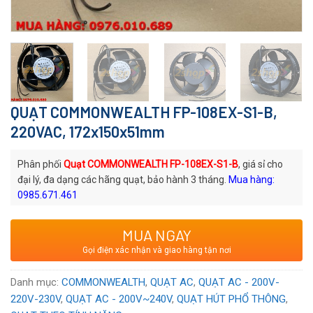
QUẠT COMMONWEALTH FP-108EX-S1-B,
220VAC, 172x150x51mm
Phân phối
Quạt COMMONWEALTH FP-108EX-S1-B
, giá sỉ cho
đại lý, đa dạng các hãng quạt, bảo hành 3 tháng.
Mua hàng:
0985.671.461
Mã quạt:
FP-108EX-S1-B
MUA NGAY
Thương hiệu
: Quạt AC COMMONWEALTH
Gọi điện xác nhận và giao hàng tận nơi
Xuất xứ
: Thương hiệu Đài Loan
Voltage:
220/240
VAC
Danh mục:
COMMONWEALTH
,
QUẠT AC
,
QUẠT AC - 200V-
220V-230V
,
QUẠT AC - 200V~240V
,
QUẠT HÚT PHỔ THÔNG
,