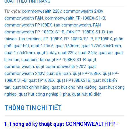
QUẠT THEO TÍNH NĂNG
Từ khóa:
commonwealth 220v
,
commonwealth 240v
,
commonwealth FAN
,
commonwealth FP-108EX-S1-B
,
commonwealth FP108EX
,
fan commonwealth
,
FAN
commonwealth FP-108EX-S1-B
,
FAN FP-108EX-S1-B
,
fan
taiwan
,
fan terminal
,
FP-108EX
,
FP-108EX-S1-B
,
FP108EX
,
phân
phối quạt hút
,
quạt 1 tấc 6
,
quạt 160mm
,
quạt 172x150x51mm
,
quạt 172x51mm
,
quạt 2 dây
,
quat 220v
,
quạt 240v
,
quat ac
,
quat
bien tan
,
quạt biến tần quạt FP-108EX-S1-B
,
quạt
commonwealth
,
quạt commonwealth 220V
,
quạt
commonwealth 240V
,
quạt đài loan
,
quạt FP-108EX
,
quạt FP-
108EX S1-B
,
quạt FP108EX
,
quạt FP108EXS1B
,
quạt hút biến
tần
,
quạt hút chính hãng
,
quạt hút cho nhà xưởng
,
quat hut cong
nghiep
,
quạt hút công nghiệp 1 pha
,
quạt hút tủ điện
THÔNG TIN CHI TIẾT
1. Thông số kỹ thuật
quạt COMMONWEALTH FP-