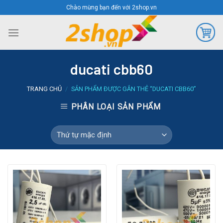
Skip
Chào mừng bạn đến với 2shop.vn
to
content
ducati cbb60
TRANG CHỦ
/
SẢN PHẨM ĐƯỢC GẮN THẺ “DUCATI CBB60”
PHÂN LOẠI SẢN PHẨM