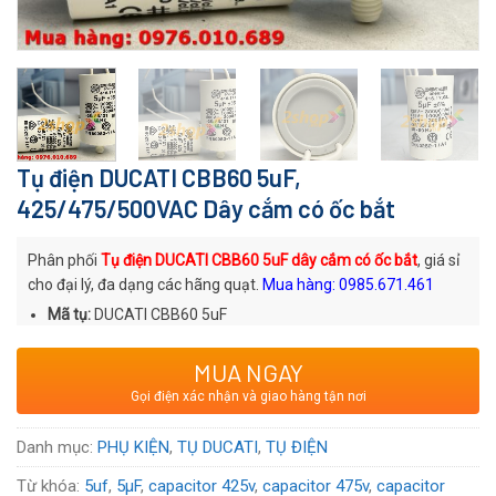
Tụ điện DUCATI CBB60 5uF,
425/475/500VAC Dây cắm có ốc bắt
Phân phối
Tụ điện DUCATI CBB60 5uF dây cắm có ốc bắt
, giá sỉ
cho đại lý, đa dạng các hãng quạt.
Mua hàng: 0985.671.461
Mã tụ:
DUCATI CBB60 5uF
Thương hiệu
: DUCATI
MUA NGAY
Xuất xứ
: Thương hiệu Ý
Gọi điện xác nhận và giao hàng tận nơi
Voltage:
425/475/500
VAC
Danh mục:
PHỤ KIỆN
,
TỤ DUCATI
,
TỤ ĐIỆN
Từ khóa:
5uf
,
5μF
,
capacitor 425v
,
capacitor 475v
,
capacitor