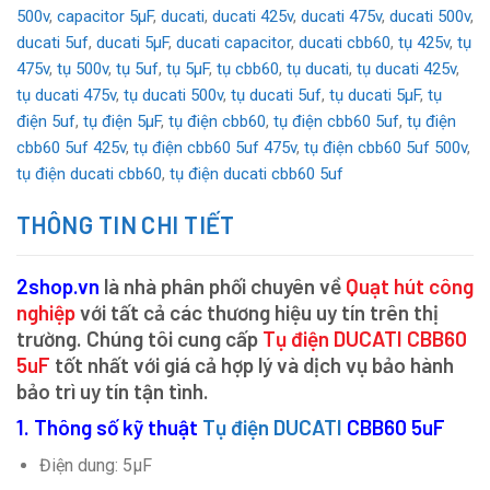
500v
,
capacitor 5μF
,
ducati
,
ducati 425v
,
ducati 475v
,
ducati 500v
,
ducati 5uf
,
ducati 5μF
,
ducati capacitor
,
ducati cbb60
,
tụ 425v
,
tụ
475v
,
tụ 500v
,
tụ 5uf
,
tụ 5μF
,
tụ cbb60
,
tụ ducati
,
tụ ducati 425v
,
tụ ducati 475v
,
tụ ducati 500v
,
tụ ducati 5uf
,
tụ ducati 5μF
,
tụ
điện 5uf
,
tụ điện 5μF
,
tụ điện cbb60
,
tụ điện cbb60 5uf
,
tụ điện
cbb60 5uf 425v
,
tụ điện cbb60 5uf 475v
,
tụ điện cbb60 5uf 500v
,
tụ điện ducati cbb60
,
tụ điện ducati cbb60 5uf
THÔNG TIN CHI TIẾT
2shop.vn
là nhà phân phối chuyên về
Quạt hút công
nghiệp
với tất cả các thương hiệu uy tín trên thị
trường. Chúng tôi cung cấp
Tụ điện DUCATI CBB60
5uF
tốt nhất với giá cả hợp lý và dịch vụ bảo hành
bảo trì uy tín tận tình.
1. Thông số kỹ thuật
Tụ điện DUCATI
CBB60 5uF
Điện dung: 5µF