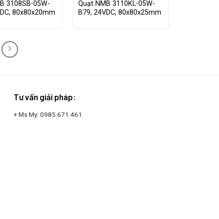
B 3108SB-05W-
Quạt NMB 3110KL-05W-
VDC, 80x80x20mm
B79, 24VDC, 80x80x25mm
Tư vấn giải pháp:
+ Ms My:
0985.671.461