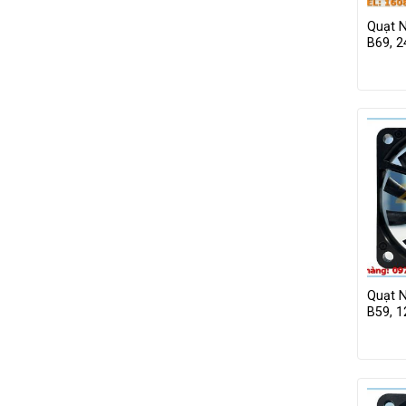
Quạt 
B69, 
Quạt 
B59, 