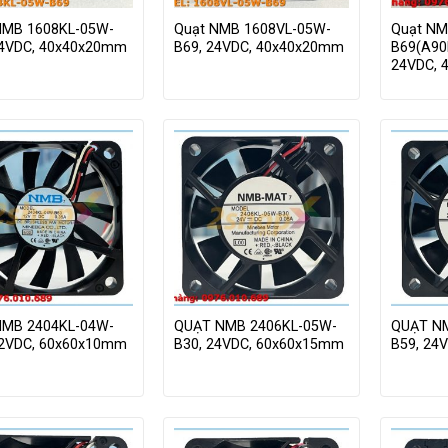
NMB 1608KL-05W-
Quạt NMB 1608VL-05W-
Quạt NM
24VDC, 40x40x20mm
B69, 24VDC, 40x40x20mm
B69(A90
24VDC, 
NMB 2404KL-04W-
QUẠT NMB 2406KL-05W-
QUẠT N
12VDC, 60x60x10mm
B30, 24VDC, 60x60x15mm
B59, 24