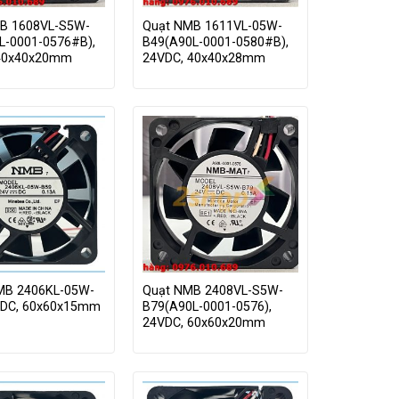
B 1608VL-S5W-
Quạt NMB 1611VL-05W-
L-0001-0576#B),
B49(A90L-0001-0580#B),
40x40x20mm
24VDC, 40x40x28mm
MB 2406KL-05W-
Quạt NMB 2408VL-S5W-
VDC, 60x60x15mm
B79(A90L-0001-0576),
24VDC, 60x60x20mm