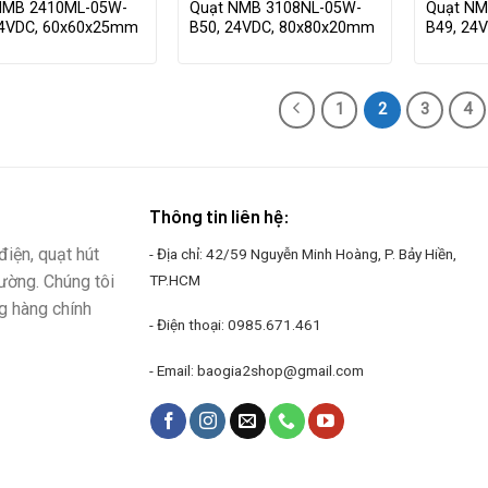
NMB 2410ML-05W-
Quạt NMB 3108NL-05W-
Quạt NM
24VDC, 60x60x25mm
B50, 24VDC, 80x80x20mm
B49, 24
1
2
3
4
Thông tin liên hệ:
iện, quạt hút
- Địa chỉ: 42/59 Nguyễn Minh Hoàng, P. Bảy Hiền,
rường. Chúng tôi
TP.HCM
g hàng chính
- Điện thoại:
0985.671.461
- Email:
baogia2shop@gmail.com