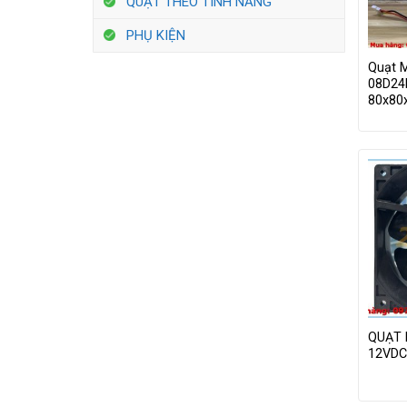
QUẠT THEO TÍNH NĂNG
PHỤ KIỆN
Quạt 
08D24
80x8
QUẠT 
12VDC