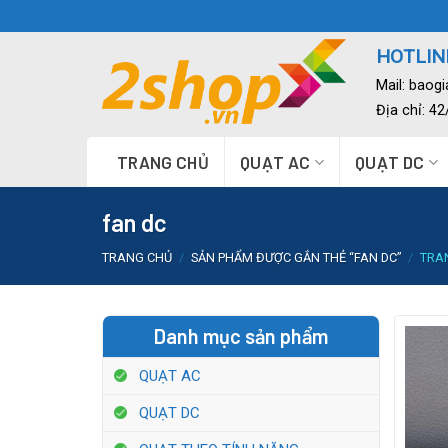
Skip
to
HOTLINE
content
Mail:
baog
Địa chỉ: 4
TRANG CHỦ
QUẠT AC
QUẠT DC
fan dc
TRANG CHỦ
/
SẢN PHẨM ĐƯỢC GẮN THẺ “FAN DC”
/
TRA
Danh mục sản phẩm
QUẠT AC
QUẠT DC