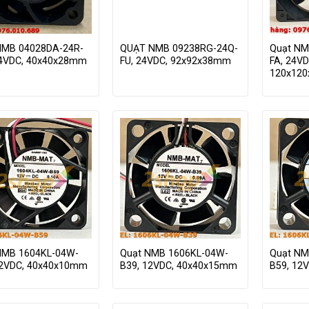
NMB 04028DA-24R-
QUẠT NMB 09238RG-24Q-
Quạt NM
24VDC, 40x40x28mm
FU, 24VDC, 92x92x38mm
FA, 24VD
120x12
NMB 1604KL-04W-
Quạt NMB 1606KL-04W-
Quạt NM
12VDC, 40x40x10mm
B39, 12VDC, 40x40x15mm
B59, 12