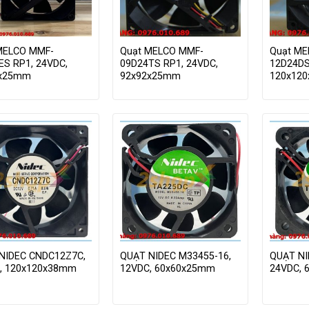
MELCO MMF-
Quạt MELCO MMF-
Quạt ME
ES RP1, 24VDC,
09D24TS RP1, 24VDC,
12D24DS
0x25mm
92x92x25mm
120x12
NIDEC CNDC12Z7C,
QUẠT NIDEC M33455-16,
QUẠT NI
, 120x120x38mm
12VDC, 60x60x25mm
24VDC, 