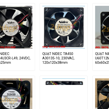
NIDEC
QUẠT NIDEC TA450
QUẠT NI
4U3CR-L49, 24VDC,
A30135-10, 230VAC,
U60T12M
0x25mm
120x120x38mm
60x60x