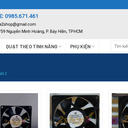
: 0985.671.461
ia2shop@gmail.com
2/59 Nguyễn Minh Hoàng, P. Bảy Hiền, TP.HCM
Tìm
QUẠT THEO TÍNH NĂNG
PHỤ KIỆN
kiếm:
NG 2