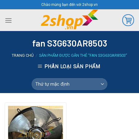
Skip
Chào mừng bạn đến với 2shop.vn
to
content
fan S3G630AR8503
TRANG CHỦ
/
SẢN PHẨM ĐƯỢC GẮN THẺ “FAN S3G630AR8503”
PHÂN LOẠI SẢN PHẨM