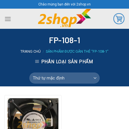
Skip
Chào mừng bạn đến với 2shop.vn
to
content
FP-108-1
TRANG CHỦ
/
SẢN PHẨM ĐƯỢC GẮN THẺ “FP-108-1”
PHÂN LOẠI SẢN PHẨM