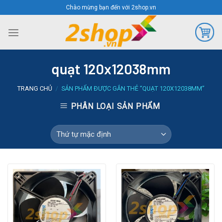
Skip
Chào mừng bạn đến với 2shop.vn
to
content
quạt 120x12038mm
TRANG CHỦ
/
SẢN PHẨM ĐƯỢC GẮN THẺ “QUẠT 120X12038MM”
PHÂN LOẠI SẢN PHẨM