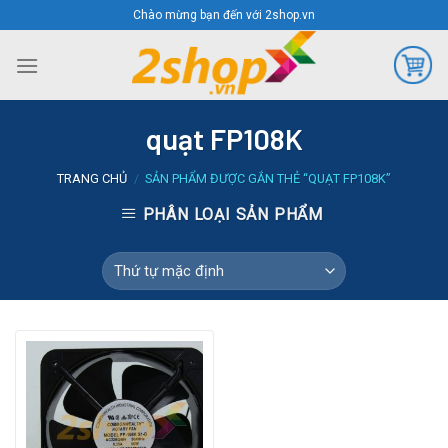
Skip
Chào mừng bạn đến với 2shop.vn
to
content
quạt FP108K
TRANG CHỦ
/
SẢN PHẨM ĐƯỢC GẮN THẺ “QUẠT FP108K”
PHÂN LOẠI SẢN PHẨM