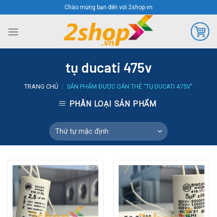
Skip
Chào mừng bạn đến với 2shop.vn
to
content
tụ ducati 475v
TRANG CHỦ
/
SẢN PHẨM ĐƯỢC GẮN THẺ “TỤ DUCATI 475V”
PHÂN LOẠI SẢN PHẨM