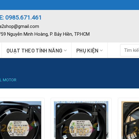
: 0985.671.461
ia2shop@gmail.com
2/59 Nguyễn Minh Hoàng, P. Bảy Hiền, TP.HCM
Tìm
QUẠT THEO TÍNH NĂNG
PHỤ KIỆN
kiếm:
L MOTOR