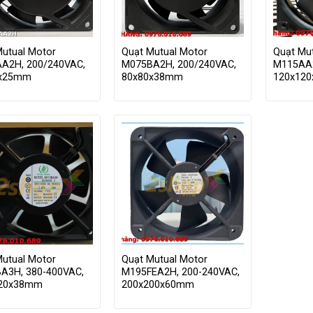
Mutual Motor
Quạt Mutual Motor
Quạt Mu
A2H, 200/240VAC,
M075BA2H, 200/240VAC,
M115AA2
0x25mm
80x80x38mm
120x12
Mutual Motor
Quạt Mutual Motor
A3H, 380-400VAC,
M195FEA2H, 200-240VAC,
120x38mm
200x200x60mm