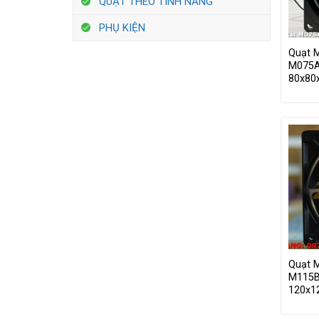
QUẠT THEO TÍNH NĂNG
PHỤ KIỆN
Quạt 
M075A
80x8
Quạt 
M115B
120x